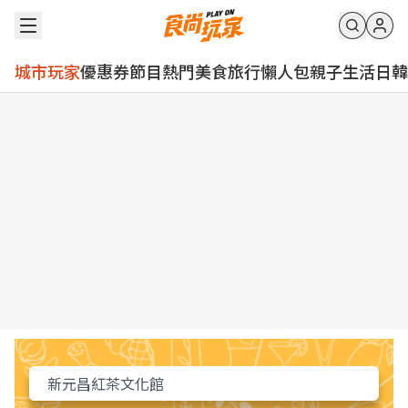
城市玩家
優惠券
節目
熱門
美食
旅行
懶人包
親子
生活
日韓