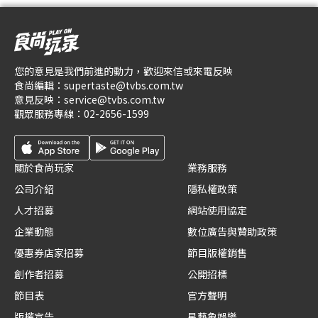
您的意見是我們前進的動力，歡迎來信或來電反映
食尚編輯：
supertaste@tvbs.com.tw
意見反映：
service@tvbs.com.tw
觀眾服務專線：
02-2656-1599
關於食尚玩家
業務服務
公司介紹
隱私權政策
人才招募
網站使用協定
企業動態
數位廣告與贊助政策
優惠券店家招募
節目版權銷售
創作者招募
公開招標
節目表
官方聲明
版權宣告
星藝象娛樂