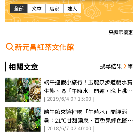
全部
文章
店家
達人
只顯示優惠
新元昌紅茶文化館
相關文章
搜尋結果
2
筆
端午連假小旅行！玉龍泉步道戲水賞
生態、喝「午時水」開運，晚上眺望
| 2019/6/4 07:15:00 |
亭看最美星空
端午節來這裡喝「午時水」開運消
暑：21℃甘甜湧泉、百香果綠色隧
| 2018/6/7 02:40:00 |
道、彩繪「花輪步道」