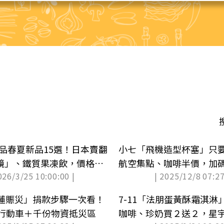
良品春夏新品15選！日本賣翻
小七「飛機造型杯塞」只
妝鏡」、鐵質果凍飲，價格、
航空集點、咖啡半價，加
026/3/25 10:00:00 |
| 2025/12/8 07:27
品
蓮賑災」捐款步驟一次看！
7-11「法朋蛋黃酥霜淇淋
家行動車＋千份物資抵災區
咖啡、珍奶買２送２，星