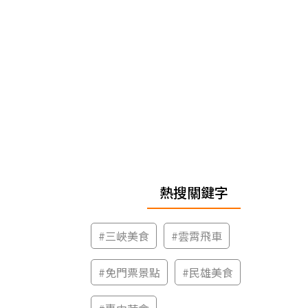
熱搜關鍵字
#
三峽美食
#
雲霄飛車
#
免門票景點
#
民雄美食