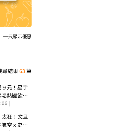
只顯示優惠
搜尋結果
63
筆
要９元！星宇
碼喝熱罐飲新
:06 |
」太狂！文旦
宇航空ｘ史努