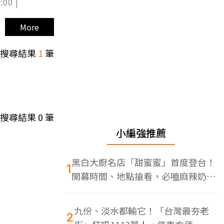
:00 |
More
搜尋結果
1
筆
搜尋結果
0
筆
小編強推薦
黑白大廚名店「甜蜜蜜」首度登台！
1
開幕時間、地點搶看，必嗑麻辣奶油
蝦
九份、淡水都輸它！「台灣最夯老
2