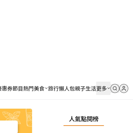
優惠券
節目
熱門
美食
旅行
懶人包
親子
生活
更多
人氣點閱榜