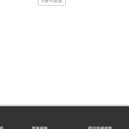
#
惠中蔬食
募
業務服務
節目版權銷售