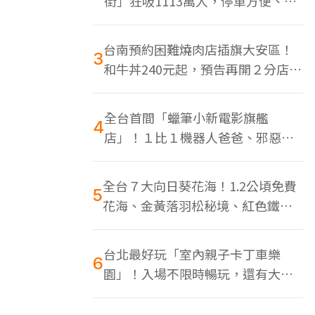
街」狂吸1113萬人，停車方便、特
色美食多
台南預約困難燒肉店插旗大安區！
3
和牛丼240元起，預告再開２分店、
地點曝光
全台首間「蠟筆小新電影旗艦
4
店」！１比１機器人爸爸、邪惡正
男，百款周邊買翻
全台７大向日葵花海！1.2公頃免費
5
花海、金黃落羽松秘境、紅色鐵橋
同框
台北最好玩「室內親子卡丁車樂
6
園」！入場不限時暢玩，還有大螢
幕Switch遊戲區