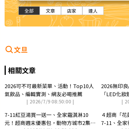
全部
文章
店家
達人
文旦
相關文章
2026可不可最新菜單、活動！Top10人
2026無印
氣飲品、編輯實測、網友必喝推薦
「LED化
| 2026/7/9 08:50:00 |
| 2
上架日
7-11紅豆湯買一送一、全家霜淇淋10
４超商「花
元！超商週末優惠包，動物方城市2集點
7-11、全