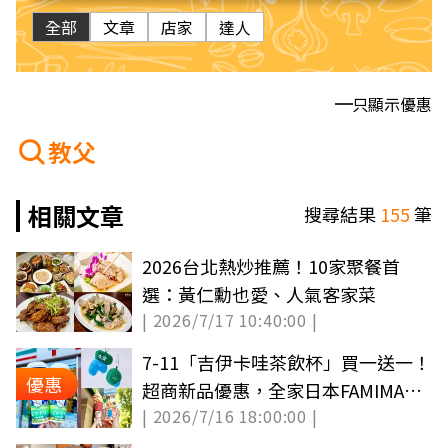
全部
文章
店家
達人
只顯示優惠
教父
相關文章
搜尋結果
155
筆
2026台北熱炒推薦！10家聚餐首
選：黃仁勳也愛、人氣客家菜
| 2026/7/17 10:40:00 |
7-11「吉伊卡哇茶飲杯」買一送一！
優惠
超商新品優惠，全家日本FAMIMA登
| 2026/7/16 18:00:00 |
台、霜淇淋６元