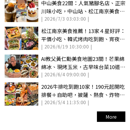
中山美食22間：人氣豬腳名店、正宗
川味小吃，中山站、松江南京美食全
| 2026/7/3 03:03:00 |
集結
松江南京美食推薦！13家４星好評：
平價小吃、韓式烤肉吃到飽、宵夜串
| 2026/6/19 10:30:00 |
燒
AI教父黃仁勳美食地圖23間！芒果綿
綿冰、現烤玉米，古早味台菜10道必
| 2026/6/4 09:00:00 |
點曝
2026牛排吃到飽10家！190元起開吃
排餐＋自助吧，披薩、熱食、炸物無
| 2026/5/4 11:35:00 |
限續
More