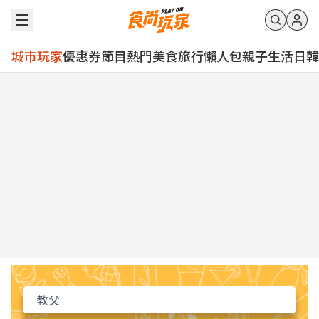
城市玩家
優惠券
節目
熱門
美食
旅行
懶人包
親子
生活
日韓