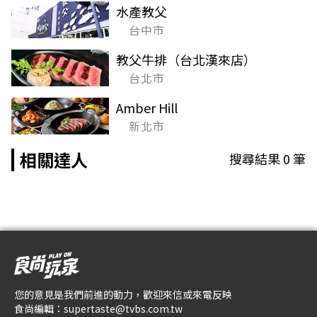
水產教父
台中市
教父牛排（台北漢來店）
台北市
Amber Hill
新北市
相關達人
搜尋結果
0
筆
您的意見是我們前進的動力，歡迎來信或來電反映
食尚編輯：
supertaste@tvbs.com.tw