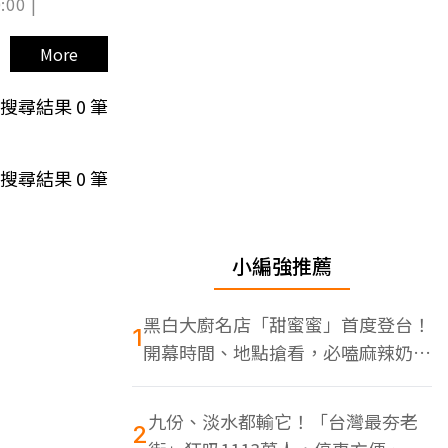
:00 |
More
搜尋結果
0
筆
搜尋結果
0
筆
小編強推薦
黑白大廚名店「甜蜜蜜」首度登台！
1
開幕時間、地點搶看，必嗑麻辣奶油
蝦
九份、淡水都輸它！「台灣最夯老
2