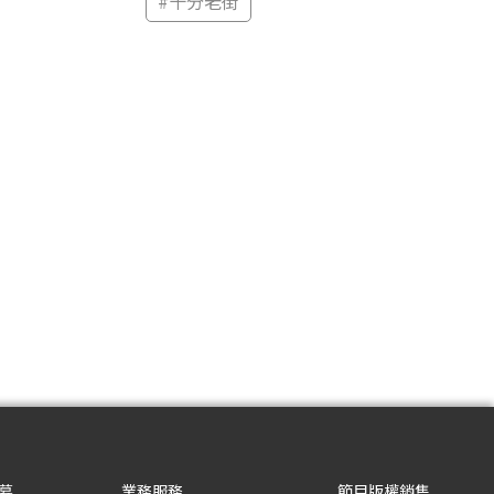
#
十分老街
募
業務服務
節目版權銷售