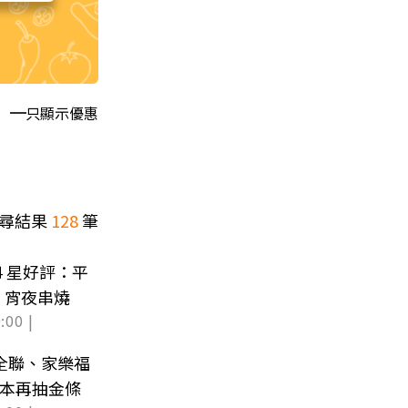
只顯示優惠
尋結果
128
筆
４星好評：平
、宵夜串燒
:00 |
！全聯、家樂福
回本再抽金條