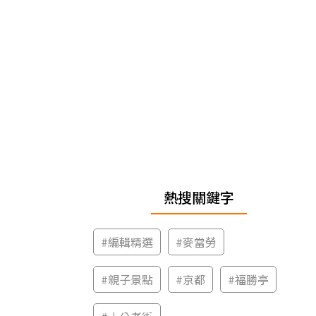
熱搜關鍵字
#
編輯精選
#
麥當勞
#
親子景點
#
京都
#
福勝亭