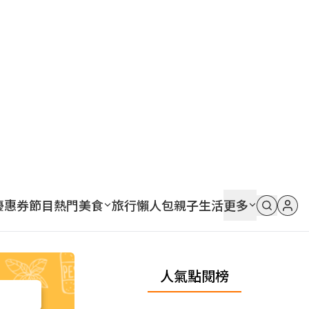
優惠券
節目
熱門
美食
旅行
懶人包
親子
生活
更多
人氣點閱榜