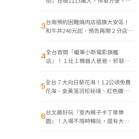
街」狂吸1113萬人，停車方便、特
色美食多
台南預約困難燒肉店插旗大安區！
3
和牛丼240元起，預告再開２分店、
地點曝光
全台首間「蠟筆小新電影旗艦
4
店」！１比１機器人爸爸、邪惡正
男，百款周邊買翻
全台７大向日葵花海！1.2公頃免費
5
花海、金黃落羽松秘境、紅色鐵橋
同框
台北最好玩「室內親子卡丁車樂
6
園」！入場不限時暢玩，還有大螢
幕Switch遊戲區