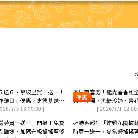
６送６、拿坡里買一送一！
不只麥當勞！繼光香香雞
優惠
炸雞日」優惠，肯德基送雞
雞」登場，黑糖珍奶、青
2026/7/5 13:00:00 |
| 2026/7/1 12:00:
嗑
當勞買一送一」開搶！免費
必勝客超狂「炸雞花圈披
克雞塊，加碼升級搖搖薯條
時買一送一，麥當勞搖搖