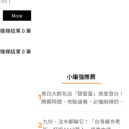
:00 |
More
搜尋結果
0
筆
搜尋結果
0
筆
小編強推薦
黑白大廚名店「甜蜜蜜」首度登台！
1
開幕時間、地點搶看，必嗑麻辣奶油
蝦
九份、淡水都輸它！「台灣最夯老
2