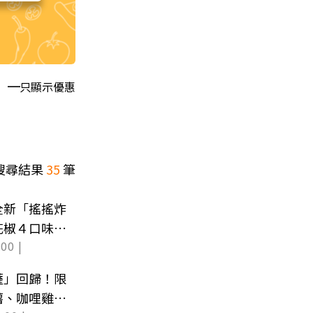
只顯示優惠
搜尋結果
35
筆
全新「搖搖炸
花椒４口味必
00 |
薩」回歸！限
薯、咖哩雞開