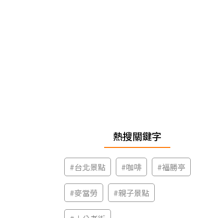
熱搜關鍵字
#
台北景點
#
咖啡
#
福勝亭
#
麥當勞
#
親子景點