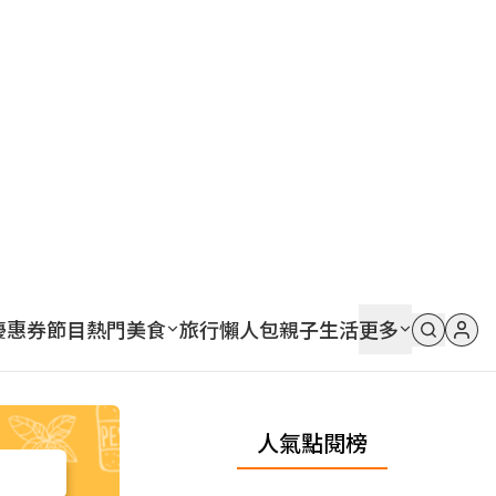
優惠券
節目
熱門
美食
旅行
懶人包
親子
生活
更多
人氣點閱榜