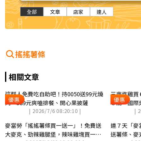
全部
文章
店家
達人
搖搖薯條
相關文章
這群人免費吃自助吧！持0050送99元燒
三商炸雞買
優惠
優惠
肉，389元爽嗑排餐、開心果披薩
６間「國際
| 2026/7/6 08:20:10 |
| 
腿
麥當勞「搖搖薯條買一送一」！免費送
連７天「麥
大麥克、勁辣雞腿堡，辣味雞塊買一送
送薯條、麥