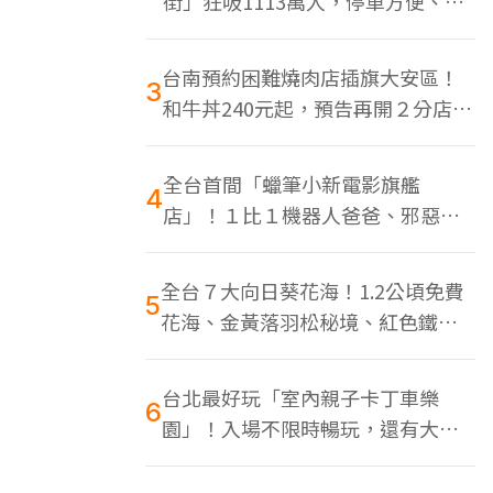
街」狂吸1113萬人，停車方便、特
色美食多
台南預約困難燒肉店插旗大安區！
3
和牛丼240元起，預告再開２分店、
地點曝光
全台首間「蠟筆小新電影旗艦
4
店」！１比１機器人爸爸、邪惡正
男，百款周邊買翻
全台７大向日葵花海！1.2公頃免費
5
花海、金黃落羽松秘境、紅色鐵橋
同框
台北最好玩「室內親子卡丁車樂
6
園」！入場不限時暢玩，還有大螢
幕Switch遊戲區