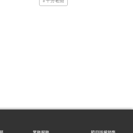
#
十分老街
募
業務服務
節目版權銷售