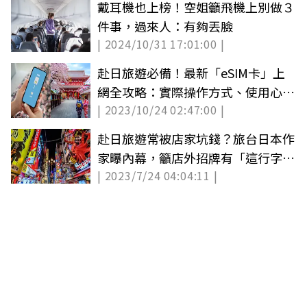
戴耳機也上榜！空姐籲飛機上別做３
件事，過來人：有夠丟臉
| 2024/10/31 17:01:00 |
赴日旅遊必備！最新「eSIM卡」上
網全攻略：實際操作方式、使用心得
| 2023/10/24 02:47:00 |
一次看
赴日旅遊常被店家坑錢？旅台日本作
家曝內幕，籲店外招牌有「這行字」
| 2023/7/24 04:04:11 |
愼入