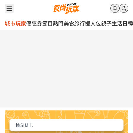
城市玩家
優惠券
節目
熱門
美食
旅行
懶人包
親子
生活
日韓