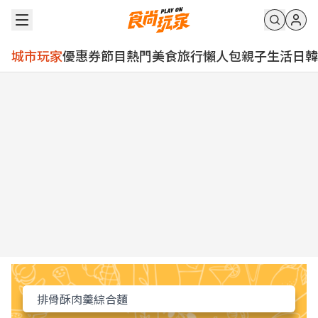
城市玩家
優惠券
節目
熱門
美食
旅行
懶人包
親子
生活
日韓