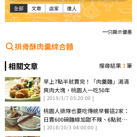
全部
文章
店家
達人
只顯示優惠
排骨酥肉羹綜合麵
相關文章
搜尋結果
3
筆
早上7點半就賣完！「肉羹麵」湯清
爽肉大塊，桃園人一吃50年
| 2019/3/7 05:20:00 |
桃園人排隊也要吃傳統早餐這2家：
日賣600碗麵線加甜不辣、6點就排
| 2018/10/3 04:00:00 |
隊超大塊肉羹麵