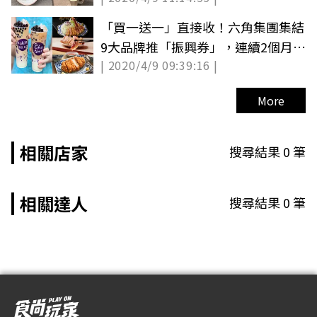
「買一送一」直接收！六角集團集結
9大品牌推「振興券」，連續2個月可
| 2020/4/9 09:39:16 |
用
More
相關店家
搜尋結果
0
筆
相關達人
搜尋結果
0
筆