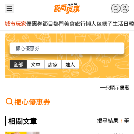
城市玩家
優惠券
節目
熱門
美食
旅行
懶人包
親子
生活
日韓
全部
文章
店家
達人
只顯示優惠
振心優惠券
相關文章
搜尋結果
7
筆