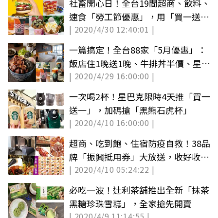
社畜開心日！全台19間超商、飲料、
速食「勞工節優惠」，用「買一送
| 2020/4/30 12:40:01 |
一」慰勞一下
一篇搞定！全台88家「5月優惠」：
飯店住1晚送1晚、牛排丼半價、星巴
| 2020/4/29 16:00:00 |
克買一送一
一次喝2杯！星巴克限時4天推「買一
送一」，加碼搶「黑熊石虎杯」
| 2020/4/10 16:00:00 |
超商、吃到飽、住宿防疫自救！38品
牌「振興抵用券」大放送，收好收滿
| 2020/4/10 05:24:22 |
看這篇
必吃一波！辻利茶舖推出全新「抹茶
黑糖珍珠雪糕」，全家搶先開賣
| 2020/4/9 11:14:55 |