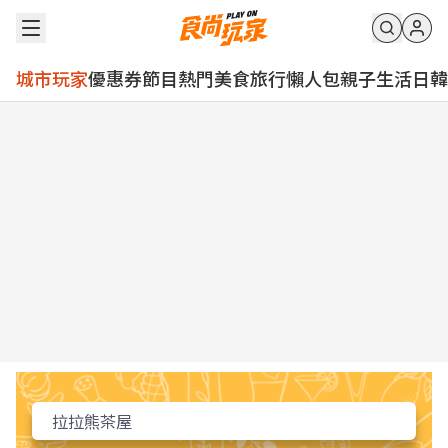
城市玩家
優惠券
節目
熱門
美食
旅行
懶人包
親子
生活
日韓