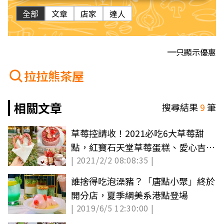
全部
文章
店家
達人
只顯示優惠
拉拉熊茶屋
相關文章
搜尋結果
9
筆
草莓控請收！2021必吃6大草莓甜
點，紅寶石天堂草莓蛋糕、愛心吉那
| 2021/2/2 08:08:35 |
圈太夢幻
誰捨得吃泡澡豬？「唐點小聚」終於
開分店，夏季網美系港點登場
| 2019/6/5 12:30:00 |