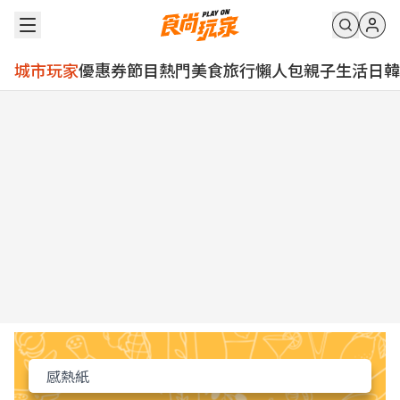
城市玩家
優惠券
節目
熱門
美食
旅行
懶人包
親子
生活
日韓