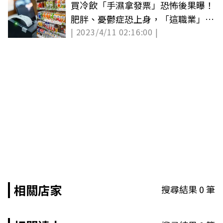
買冷飲「手濕拿發票」恐怖後果曝！
肥胖、憂鬱症恐上身，「這職業」最
| 2023/4/11 02:16:00 |
危險
相關店家
搜尋結果
0
筆