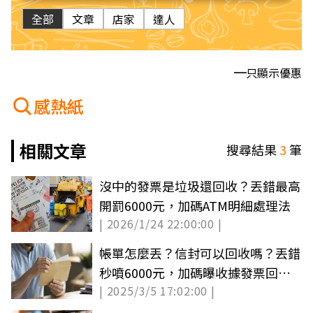
全部
文章
店家
達人
只顯示優惠
感熱紙
相關文章
搜尋結果
3
筆
沒中的發票是垃圾還回收？丟錯最高
開罰6000元，加碼ATM明細處理法
| 2026/1/24 22:00:00 |
帳單怎麼丟？信封可以回收嗎？丟錯
秒噴6000元，加碼曝收據發票回收
| 2025/3/5 17:02:00 |
規定