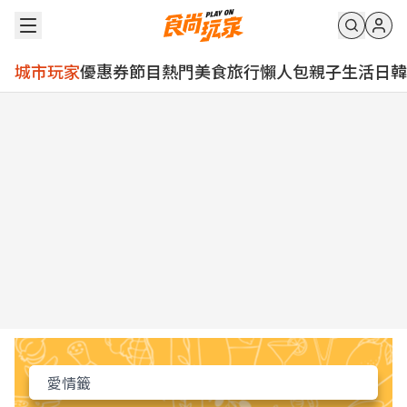
城市玩家
優惠券
節目
熱門
美食
旅行
懶人包
親子
生活
日韓