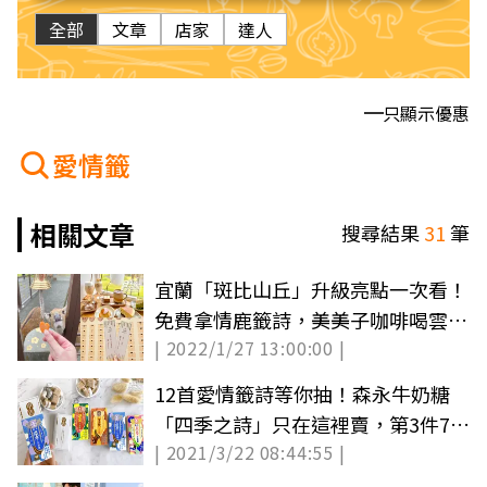
全部
文章
店家
達人
只顯示優惠
愛情籤
相關文章
搜尋結果
31
筆
宜蘭「斑比山丘」升級亮點一次看！
免費拿情鹿籤詩，美美子咖啡喝雲朵
| 2022/1/27 13:00:00 |
丸子
12首愛情籤詩等你抽！森永牛奶糖
「四季之詩」只在這裡賣，第3件77
| 2021/3/22 08:44:55 |
折加碼再抽iPhone