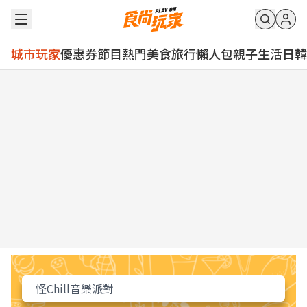
城市玩家
優惠券
節目
熱門
美食
旅行
懶人包
親子
生活
日韓