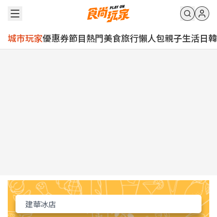
城市玩家
優惠券
節目
熱門
美食
旅行
懶人包
親子
生活
日韓