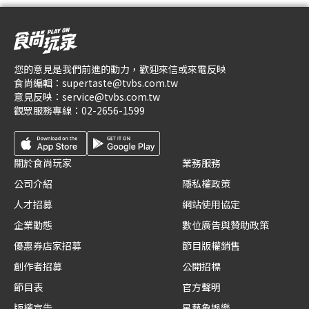
您的意見是我們前進的動力，歡迎來信或來電反映
食尚編輯：
supertaste@tvbs.com.tw
意見反映：
service@tvbs.com.tw
觀眾服務專線：
02-2656-1599
關於食尚玩家
業務服務
公司介紹
隱私權政策
人才招募
網站使用協定
企業動態
數位廣告與贊助政策
優惠券店家招募
節目版權銷售
創作者招募
公開招標
節目表
官方聲明
版權宣告
星藝象娛樂