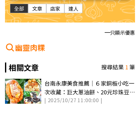
全部
文章
店家
達人
只顯示優惠
幽靈肉粿
相關文章
搜尋結果
1
筆
台南永康美食推薦｜６家銅板小吃一
次收藏：巨大蔥油餅、20元珍珠豆
| 2025/10/27 11:00:00 |
花、飯麵雙拼40元