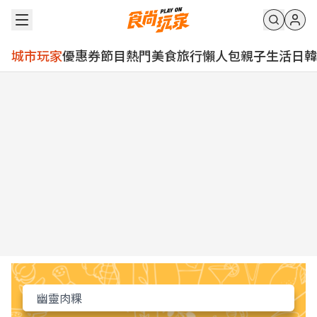
城市玩家
優惠券
節目
熱門
美食
旅行
懶人包
親子
生活
日韓