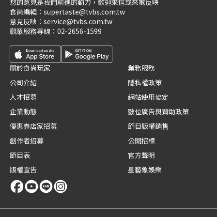
您的意見是我們前進的動力，歡迎來信或來電反映
食尚編輯：
supertaste@tvbs.com.tw
意見反映：
service@tvbs.com.tw
觀眾服務專線：
02-2656-1599
關於食尚玩家
業務服務
公司介紹
隱私權政策
人才招募
網站使用協定
企業動態
數位廣告與贊助政策
優惠券店家招募
節目版權銷售
創作者招募
公開招標
節目表
官方聲明
版權宣告
星藝象娛樂