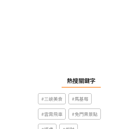
熱搜關鍵字
#
三峽美食
#
馬基莓
#
雲霄飛車
#
免門票景點