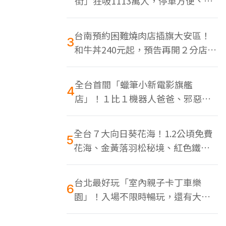
街」狂吸1113萬人，停車方便、特
色美食多
台南預約困難燒肉店插旗大安區！
3
和牛丼240元起，預告再開２分店、
地點曝光
全台首間「蠟筆小新電影旗艦
4
店」！１比１機器人爸爸、邪惡正
男，百款周邊買翻
全台７大向日葵花海！1.2公頃免費
5
花海、金黃落羽松秘境、紅色鐵橋
同框
台北最好玩「室內親子卡丁車樂
6
園」！入場不限時暢玩，還有大螢
幕Switch遊戲區