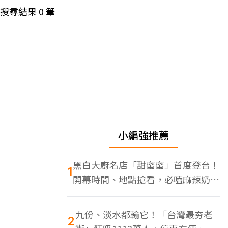
搜尋結果
0
筆
小編強推薦
黑白大廚名店「甜蜜蜜」首度登台！
1
開幕時間、地點搶看，必嗑麻辣奶油
蝦
九份、淡水都輸它！「台灣最夯老
2