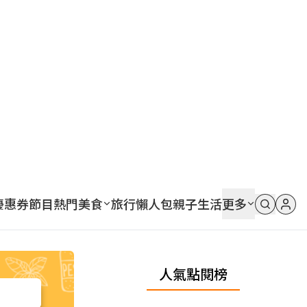
優惠券
節目
熱門
美食
旅行
懶人包
親子
生活
更多
人氣點閱榜