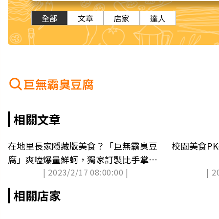
全部
文章
店家
達人
巨無霸臭豆腐
相關文章
在地里長家隱藏版美食？「巨無霸臭豆
校園美食PK
腐」爽嗑爆量鮮蚵，獨家訂製比手掌還
| 2023/2/17 08:00:00 |
| 2
大
相關店家