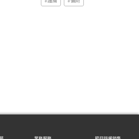
#
護膚
#
偏財
募
業務服務
節目版權銷售