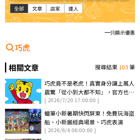
全部
文章
店家
達人
只顯示優惠
巧虎
相關文章
搜尋結果
103
筆
巧虎竟不是老虎！真實身分讓上萬人
震驚「從小到大都不知」，官方也說
| 2026/7/20 17:00:00 |
話了
蠟筆小新暑期快閃屏東！免費玩海盜
船、小新展經典場景、巧虎表演
| 2026/6/4 06:00:00 |