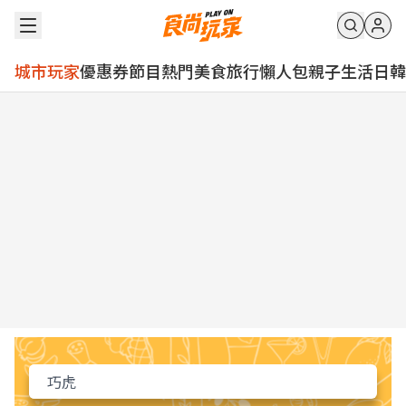
城市玩家
優惠券
節目
熱門
美食
旅行
懶人包
親子
生活
日韓