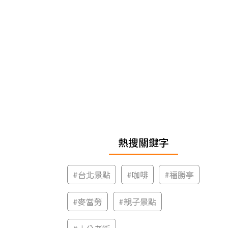
熱搜關鍵字
#
台北景點
#
咖啡
#
福勝亭
#
麥當勞
#
親子景點