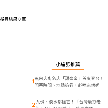
搜尋結果
0
筆
小編強推薦
黑白大廚名店「甜蜜蜜」首度登台！
1
開幕時間、地點搶看，必嗑麻辣奶油
蝦
九份、淡水都輸它！「台灣最夯老
2