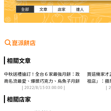
全部
文章
店家
達人
崑派餅店
相關文章
中秋送禮搶訂！全台６家最強月餅：政
買這幾家才
商名流最愛、爆漿巧克力、烏魚子月餅
祖店」：蘋
| 2022/8/15 03:00:00 |
| 
（中獎名單
相關店家