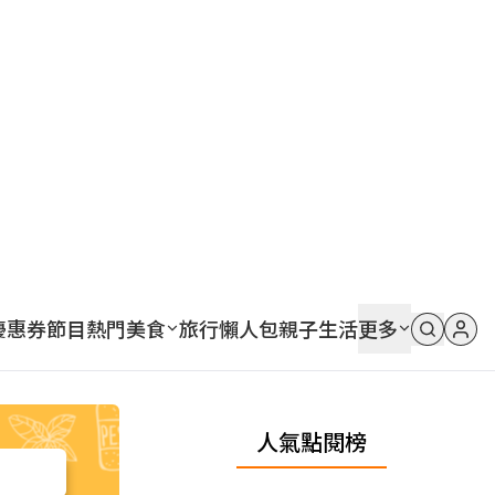
優惠券
節目
熱門
美食
旅行
懶人包
親子
生活
更多
人氣點閱榜