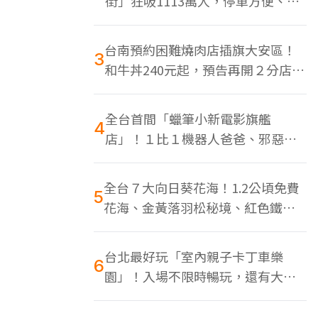
街」狂吸1113萬人，停車方便、特
色美食多
台南預約困難燒肉店插旗大安區！
3
和牛丼240元起，預告再開２分店、
地點曝光
全台首間「蠟筆小新電影旗艦
4
店」！１比１機器人爸爸、邪惡正
男，百款周邊買翻
全台７大向日葵花海！1.2公頃免費
5
花海、金黃落羽松秘境、紅色鐵橋
同框
台北最好玩「室內親子卡丁車樂
6
園」！入場不限時暢玩，還有大螢
幕Switch遊戲區