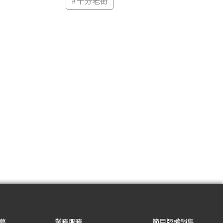
#
十分老街
募
業務服務
節目版權銷售