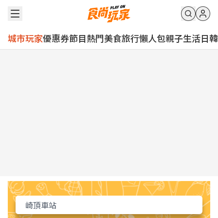
城市玩家
優惠券
節目
熱門
美食
旅行
懶人包
親子
生活
日韓