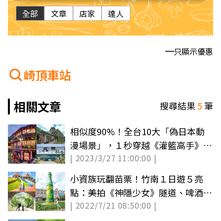
全部
文章
店家
達人
只顯示優惠
崎頂車站
相關文章
搜尋結果
5
筆
相似度90%！全台10大「偽日本動
漫場景」，１秒穿越《灌籃高手》
| 2023/3/27 11:00:00 |
《天空之城》
小資族玩翻苗栗！竹南１日遊５亮
點：美拍《神隱少女》隧道、啤酒工
| 2022/7/21 08:50:00 |
廠免費逛