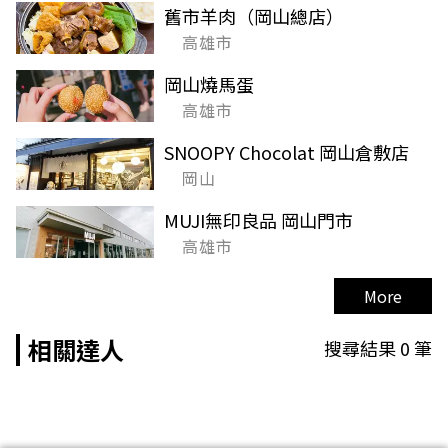
舊市羊肉（岡山總店）
高雄市
岡山燒馬蛋
高雄市
SNOOPY Chocolat 岡山倉敷店
岡山
MUJI無印良品 岡山門市
高雄市
More
相關達人
搜尋結果
0
筆