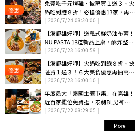
免費吃千元烤雞、披薩買１送３、火
優惠
鍋吃到飽８折！必搶優惠13家，再抽
| 2026/7/24 08:30:00 |
海景旅宿（中獎更新）
【港都雄好呷】送義式鮮奶油布蕾！
NU PASTA 18道新品上桌，酥炸整隻
| 2026/7/23 16:00:59 |
魷魚超吸睛
【港都雄好呷】火鍋吃到飽８折、披
優惠
薩買１送３！６大美食優惠再抽萬元
| 2026/7/23 16:00:10 |
住宿券
年度最大「泰國主題市集」在高雄！
近百家攤位免費逛，泰劇BL男神、
| 2026/7/22 08:29:05 |
Ozone現身
More