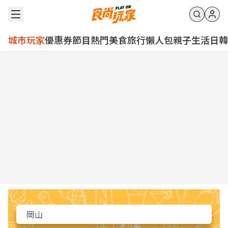
城市玩家
優惠券
節目
熱門
美食
旅行
懶人包
親子
生活
日韓