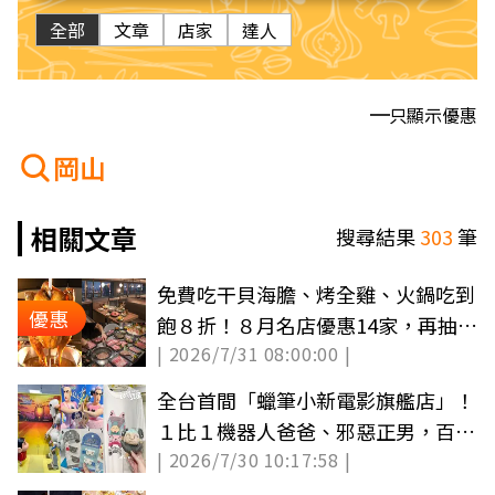
全部
文章
店家
達人
只顯示優惠
岡山
相關文章
搜尋結果
303
筆
免費吃干貝海膽、烤全雞、火鍋吃到
優惠
飽８折！８月名店優惠14家，再抽古
| 2026/7/31 08:00:00 |
堡旅宿
全台首間「蠟筆小新電影旗艦店」！
１比１機器人爸爸、邪惡正男，百款
| 2026/7/30 10:17:58 |
周邊買翻