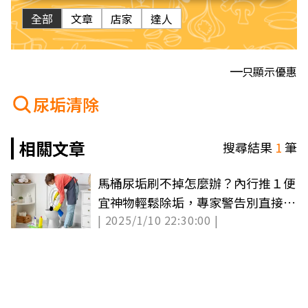
全部
文章
店家
達人
只顯示優惠
尿垢清除
相關文章
搜尋結果
1
筆
馬桶尿垢刷不掉怎麼辦？內行推１便
宜神物輕鬆除垢，專家警告別直接倒
| 2025/1/10 22:30:00 |
漂白水