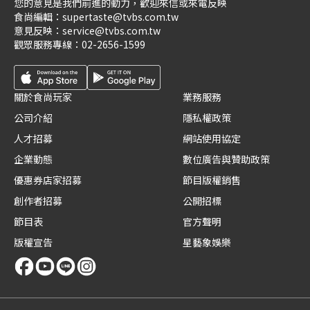
您的意見是我們前進的動力，歡迎來信或來電反映
食尚編輯：
supertaste@tvbs.com.tw
意見反映：
service@tvbs.com.tw
觀眾服務專線：
02-2656-1599
關於食尚玩家
業務服務
公司介紹
隱私權政策
人才招募
網站使用協定
企業動態
數位廣告與贊助政策
優惠券店家招募
節目版權銷售
創作者招募
公開招標
節目表
官方聲明
版權宣告
星藝象娛樂