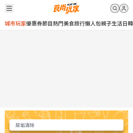
城市玩家
優惠券
節目
熱門
美食
旅行
懶人包
親子
生活
日韓