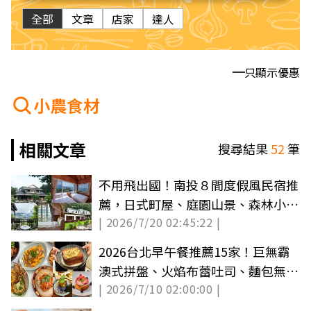
全部
文章
店家
達人
只顯示優惠
小農食材
相關文章
搜尋結果
52
筆
不用飛出國！南投８間度假風民宿推
薦，日式町屋、庭園山景、森林小木
| 2026/7/20 02:45:22 |
屋
2026台北早午餐推薦15家！巨無霸
澳式拼盤、火焰布蕾吐司、麵包無限
| 2026/7/10 02:00:00 |
續到飽