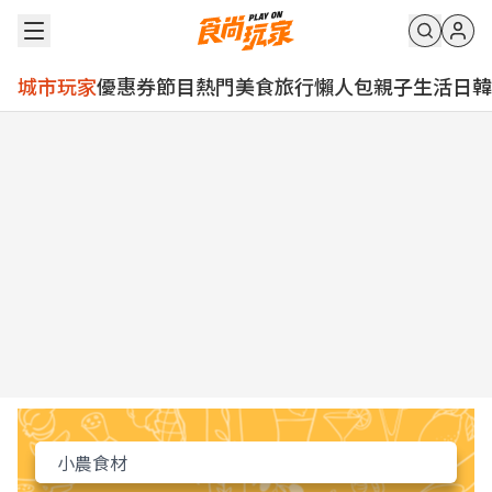
城市玩家
優惠券
節目
熱門
美食
旅行
懶人包
親子
生活
日韓