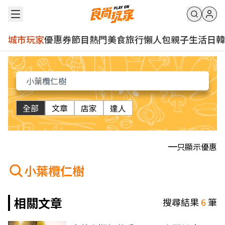
城市玩家
優惠券
節目
熱門
美食
旅行
懶人包
親子
生活
日韓
全部
文章
店家
達人
只顯示優惠
小葉欖仁樹
相關文章
搜尋結果
6
筆