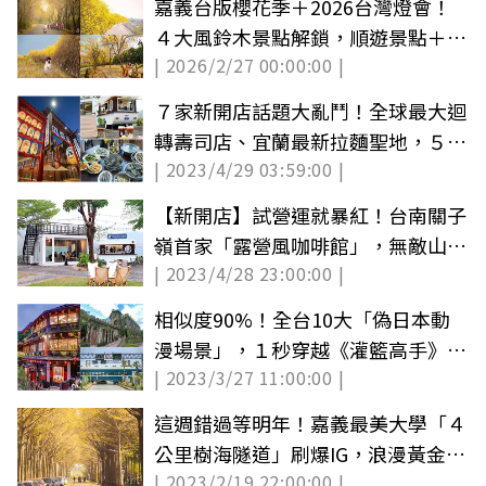
嘉義台版櫻花季＋2026台灣燈會！
４大風鈴木景點解鎖，順遊景點＋美
| 2026/2/27 00:00:00 |
食推薦
７家新開店話題大亂鬥！全球最大迴
轉壽司店、宜蘭最新拉麵聖地，５月
| 2023/4/29 03:59:00 |
快來朝聖
【新開店】試營運就暴紅！台南關子
嶺首家「露營風咖啡館」，無敵山景
| 2023/4/28 23:00:00 |
太好拍
相似度90%！全台10大「偽日本動
漫場景」，１秒穿越《灌籃高手》
| 2023/3/27 11:00:00 |
《天空之城》
這週錯過等明年！嘉義最美大學「４
公里樹海隧道」刷爆IG，浪漫黃金雨
| 2023/2/19 22:00:00 |
來襲