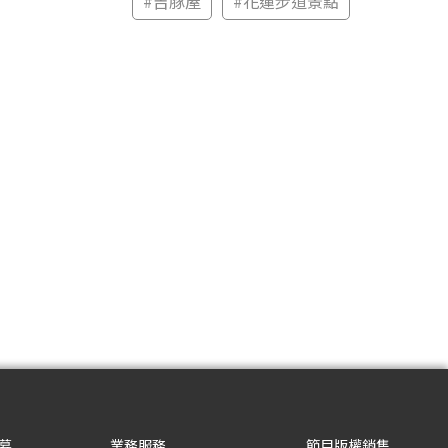
#
吉豚屋
#
花蓮步道景點
募
業務服務
節目版權銷售