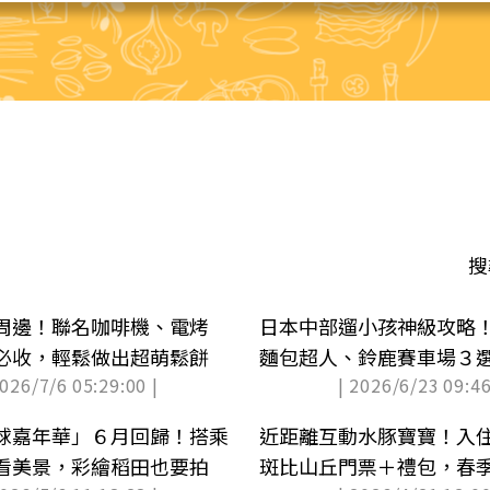
搜
周邊！聯名咖啡機、電烤
日本中部遛小孩神級攻略
必收，輕鬆做出超萌鬆餅
麵包超人、鈴鹿賽車場３
2026/7/6 05:29:00 |
| 2026/6/23 09:46
由行必收
球嘉年華」６月回歸！搭乘
近距離互動水豚寶寶！入
看美景，彩繪稻田也要拍
斑比山丘門票＋禮包，春