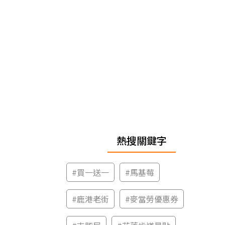
熱搜關鍵字
#
買一送一
#
馬基莓
#
鹿港老街
#
麥當勞優惠券