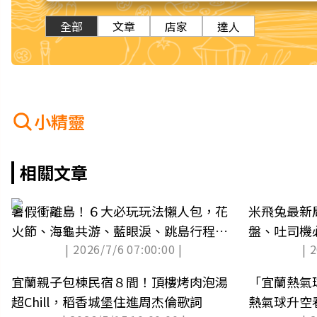
全部
文章
店家
達人
小精靈
相關文章
暑假衝離島！６大必玩玩法懶人包，花
米飛兔最新
火節、海龜共游、藍眼淚、跳島行程一
盤、吐司機
| 2026/7/6 07:00:00 |
| 
次看
宜蘭親子包棟民宿８間！頂樓烤肉泡湯
「宜蘭熱氣
超Chill，稻香城堡住進周杰倫歌詞
熱氣球升空