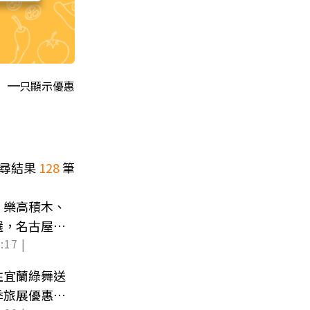
只顯示優惠
尋結果
128
筆
！樂高積木、
選，名古屋自
:17 |
住宜蘭綠舞送
季旅展優惠開