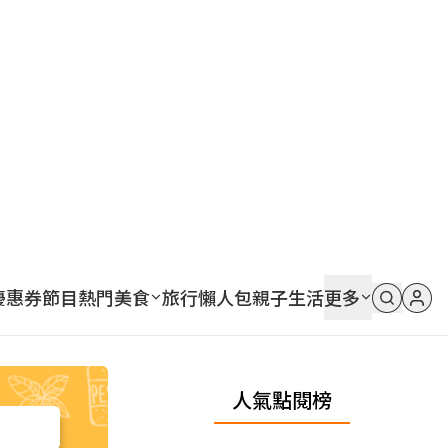
優惠券
節目
熱門
美食
旅行
懶人包
親子
生活
更多
人氣點閱榜