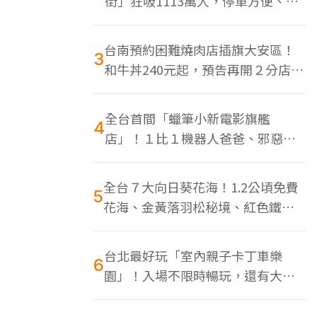
街」狂吸1113萬人，停車方便、特
色美食多
台南預約困難燒肉店插旗大安區！
3
和牛丼240元起，預告再開２分店、
地點曝光
全台首間「蠟筆小新電影旗艦
4
店」！１比１機器人爸爸、邪惡正
男，百款周邊買翻
全台７大向日葵花海！1.2公頃免費
5
花海、金黃落羽松秘境、紅色鐵橋
同框
台北最好玩「室內親子卡丁車樂
6
園」！入場不限時暢玩，還有大螢
幕Switch遊戲區