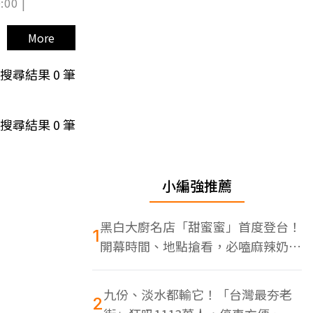
:00 |
More
搜尋結果
0
筆
搜尋結果
0
筆
小編強推薦
黑白大廚名店「甜蜜蜜」首度登台！
1
開幕時間、地點搶看，必嗑麻辣奶油
蝦
九份、淡水都輸它！「台灣最夯老
2