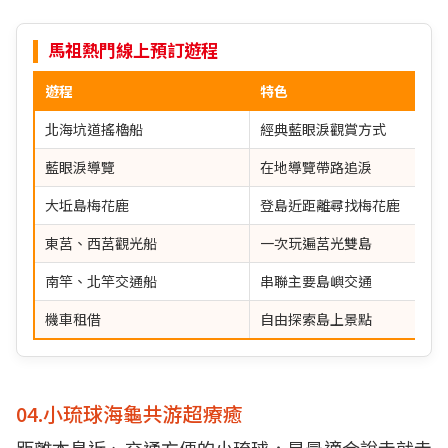
馬祖熱門線上預訂遊程
遊程
特色
北海坑道搖櫓船
經典藍眼淚觀賞方式
藍眼淚導覽
在地導覽帶路追淚
大坵島梅花鹿
登島近距離尋找梅花鹿
東莒、西莒觀光船
一次玩遍莒光雙島
南竿、北竿交通船
串聯主要島嶼交通
機車租借
自由探索島上景點
04.小琉球海龜共游超療癒
距離本島近、交通方便的小琉球，是最適合說走就走