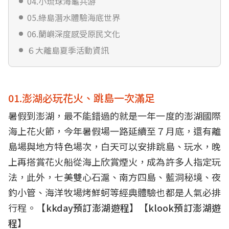
04.小琉球海龜共游
05.綠島潛水體驗海底世界
06.蘭嶼深度感受原民文化
６大離島夏季活動資訊
01.澎湖必玩花火、跳島一次滿足
暑假到澎湖，最不能錯過的就是一年一度的澎湖國際
海上花火節，今年暑假場一路延續至７月底，還有離
島場與地方特色場次，白天可以安排跳島、玩水，晚
上再搭賞花火船從海上欣賞煙火，成為許多人指定玩
法，此外，七美雙心石滬、南方四島、藍洞秘境、夜
釣小管、海洋牧場烤鮮蚵等經典體驗也都是人氣必排
行程。【
kkday預訂澎湖遊程
】【
klook預訂澎湖遊
程
】