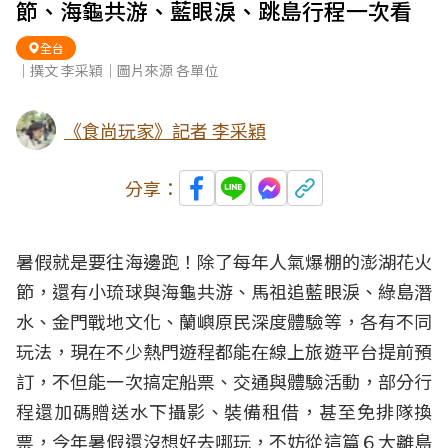
節、海龜共游、藍眼淚、跳島行程一次看
全台
｜撰文 李采穎｜圖片來源 各單位
《食尚玩家》記者 李采穎
分享：
暑假就是要往海邊跑！除了每年人氣爆棚的澎湖花火
節，還有小琉球與海龜共游、馬祖追藍眼淚、綠島潛
水、金門戰地文化、蘭嶼原民深度體驗等，各有不同
玩法，現在不少熱門遊程都能在線上旅遊平台提前預
訂，不但能一次搞定船票、交通與體驗活動，部分行
程還加碼贈送水下攝影、裝備租借，甚至免排隊換
票，今年暑假還沒想好去哪玩，不妨從這篇６大離島