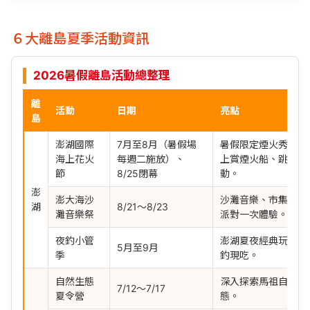
６大離島夏季活動資訊
2026暑假離島活動總整理
離
活動
日期
亮點
島
澎湖國際
7月至8月（暑假場
暑假限定煙火秀，推
海上花火
每週二施放）、
上賞煙火船、跳島及
節
8/25閉幕
動。
澎
澎大海沙
沙灘音樂、市集、美
湖
8/21～8/23
灘音樂祭
派對一次體驗。
夜釣小管
澎湖夏夜經典玩法，
5月至9月
季
釣現吃。
自然生態
深入探索馬祖自然景
7/12～7/17
夏令營
態。