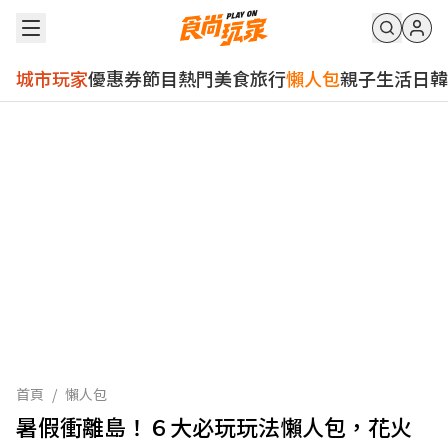
城市玩家
優惠券
節目
熱門
美食
旅行
懶人包
親子
生活
日韓
首頁
/
懶人包
暑假衝離島！６大必玩玩法懶人包，花火