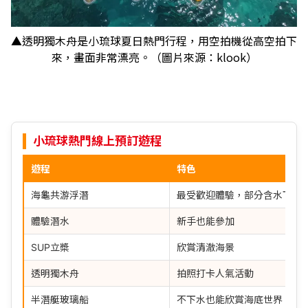
▲透明獨木舟是小琉球夏日熱門行程，用空拍機從高空拍下
來，畫面非常漂亮。（圖片來源：klook）
小琉球熱門線上預訂遊程
遊程
特色
海龜共游浮潛
最受歡迎體驗，部分含水下攝
體驗潛水
新手也能參加
SUP立槳
欣賞清澈海景
透明獨木舟
拍照打卡人氣活動
半潛艇玻璃船
不下水也能欣賞海底世界