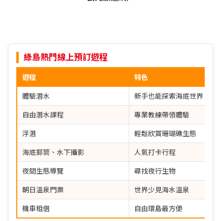
綠島熱門線上預訂遊程
遊程
特色
體驗潛水
新手也能探索海底世界
自由潛水課程
專業教練帶領體驗
浮潛
輕鬆欣賞珊瑚礁生態
海底郵筒、水下攝影
人氣打卡行程
夜間生態導覽
尋找夜行生物
朝日溫泉門票
世界少見海水溫泉
機車租借
自由環島最方便