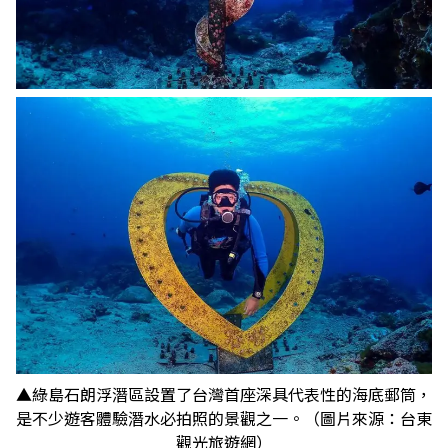
▲綠島石朗浮潛區設置了台灣首座深具代表性的海底郵筒，
是不少遊客體驗潛水必拍照的景觀之一。（圖片來源：台東
觀光旅遊網）