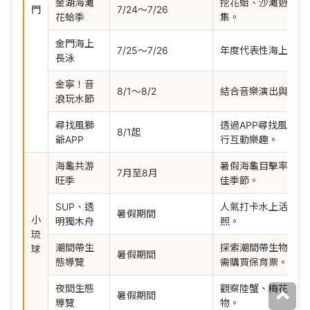
金湖海灘
挖花蛤、沙灘遊戲與
門
7/24～7/26
花蛤季
集。
金門海上
7/25～7/26
年度代表性海上運動
長泳
金寧！音
8/1～8/2
結合音樂演出與戲水
浪玩水節
尋找風獅
透過APP尋找風獅爺
8/1起
爺APP
行互動樂趣。
海龜共游
暑假海龜目擊率高，
7月至8月
旺季
佳季節。
SUP、透
人氣打卡水上活動，
暑假期間
小
明獨木舟
照。
琉
潮間帶生
探索潮間帶生物，部
球
暑假期間
態導覽
需購買保育票。
夜間生態
觀察陸蟹、梅花鹿及
暑假期間
導覽
物。