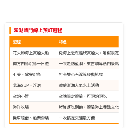
澎湖熱門線上預訂遊程
遊程
特色
花火節海上賞煙火船
從海上近距離欣賞煙火，暑假限定人氣
南方四島跳島一日遊
一次走訪藍洞、東吉嶼等熱門景點
七美、望安跳島
打卡雙心石滬等經典地標
北海SUP、浮潛
體驗澎湖人氣水上活動
夜釣小管
夜晚限定體驗，可現釣現吃
海洋牧場
烤鮮蚵吃到飽，體驗海上養殖文化
機車租借、船票套裝
一次搞定交通最方便