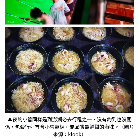
▲夜釣小管同樣是到澎湖必去行程之一，沒有釣到也沒關
係，包套行程有含小管麵線，能品嚐最鮮甜的海味。（圖片
來源：klook）