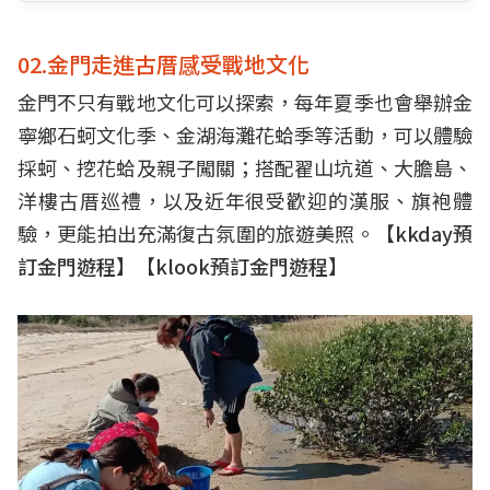
02.金門走進古厝感受戰地文化
金門不只有戰地文化可以探索，每年夏季也會舉辦金
寧鄉石蚵文化季、金湖海灘花蛤季等活動，可以體驗
採蚵、挖花蛤及親子闖關；搭配翟山坑道、大膽島、
洋樓古厝巡禮，以及近年很受歡迎的漢服、旗袍體
驗，更能拍出充滿復古氛圍的旅遊美照。【
kkday預
訂金門遊程
】【
klook預訂金門遊程
】