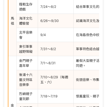
鐳戰生存
7/24～8/2
結合軍事文化的沉浸
遊戲
馬
海洋文化
6/26～9/30
認識海洋文化及漁村
祖
體驗營
北竿音樂
9/4
在海島夜色中欣賞音
會
東引軍事
7/31～8/2
軍事特色結合越野挑
越野障礙
金門親子
暑假大型親子活動，
7/1～8/31
嘉年華
同遊。
後浦十六
7/10～8/29（每週
藝文特區
街頭音樂、市集及藝
五、六）
音樂季
烈嶼親子
7/18～7/19
懷舊童玩、親子互動
童玩節
金