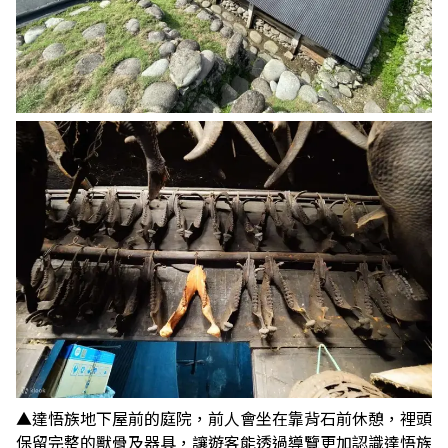
▲達悟族地下屋前的庭院，前人會坐在靠背石前休憩，裡頭
保留完整的獸骨及器具，讓遊客能透過導覽更加認識達悟族