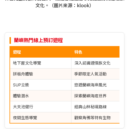
文化。（圖片來源：klook）
蘭嶼熱門線上預訂遊程
遊程
特色
地下屋文化導覽
深入認識達悟族文化
拼板舟體驗
季節限定人氣活動
SUP立槳
悠遊蘭嶼海岸風光
體驗潛水
探索蘭嶼海底世界
大天池健行
經典山林秘境路線
夜間生態導覽
觀察角鴞等特有生物