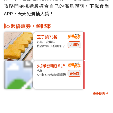
攻略開始挑選最適合自己的海島假期。
下載食尚
APP，天天免費抽大獎！
本週優惠券，領起來
玉子燒75折
基隆・安樂區
去領取
佐藤お帰り-你回來了
火鍋吃到飽８折
高雄
去領取
Smile One精緻涮涮鍋
更多優惠