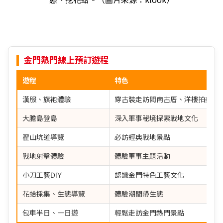
金門熱門線上預訂遊程
遊程
特色
漢服、旗袍體驗
穿古裝走訪閩南古厝、洋樓拍美照
大膽島登島
深入軍事秘境探索戰地文化
翟山坑道導覽
必訪經典戰地景點
戰地射擊體驗
體驗軍事主題活動
小刀工藝DIY
認識金門特色工藝文化
花蛤採集、生態導覽
體驗潮間帶生態
包車半日、一日遊
輕鬆走訪金門熱門景點