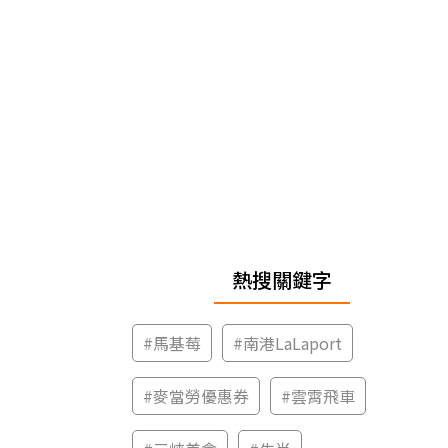
熱搜關鍵字
#
馬基莓
#
南港LaLaport
#
麥當勞優惠券
#
雲霄飛車