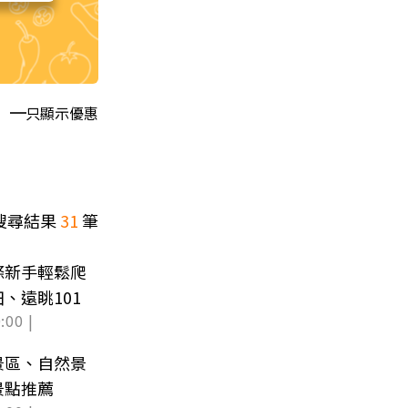
只顯示優惠
搜尋結果
31
筆
條新手輕鬆爬
、遠眺101
:00 |
景區、自然景
景點推薦