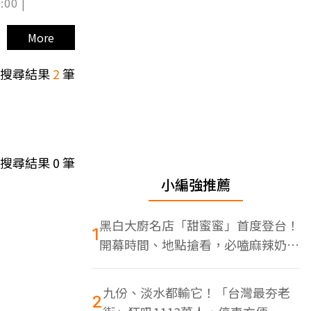
:00 |
More
搜尋結果
2
筆
搜尋結果
0
筆
小編強推薦
黑白大廚名店「甜蜜蜜」首度登台！
1
開幕時間、地點搶看，必嗑麻辣奶油
蝦
九份、淡水都輸它！「台灣最夯老
2