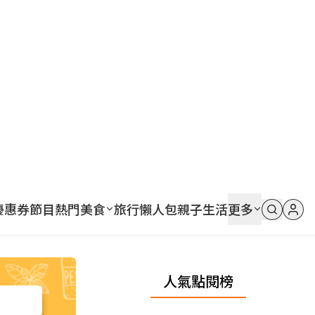
優惠券
節目
熱門
美食
旅行
懶人包
親子
生活
更多
人氣點閱榜