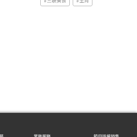
#
三峽美食
#
生肖
募
業務服務
節目版權銷售