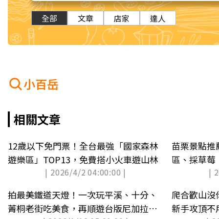
全部
文章
店家
達人
小百岳
相關文章
12歲以下免門票！全台最強「國家森林
苗栗景點推薦
遊樂區」TOP13，免費搭小火車遊山林
區、採草莓
| 2026/4/2 04:00:00 |
| 
拍最美鐵道天燈！一次玩平溪、十分、
爬合歡山沒
菁桐老街吃美食，再順遊台版尼加拉瀑
新手攻頂不