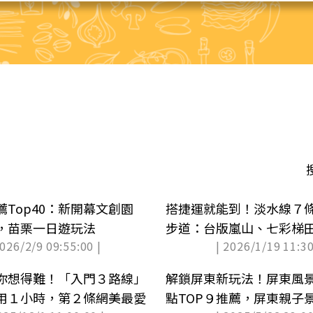
Top40：新開幕文創園
搭捷運就能到！淡水線７
，苗栗一日遊玩法
步道：台版嵐山、七彩梯田
2026/2/9 09:55:00 |
| 2026/1/19 11:30
你想得難！「入門３路線」
解鎖屏東新玩法！屏東風
用１小時，第２條網美最愛
點TOP９推薦，屏東親子