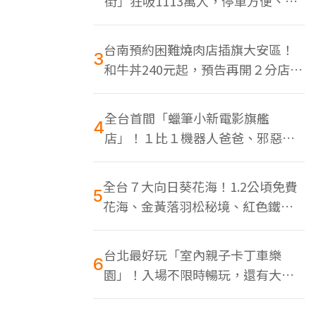
街」狂吸1113萬人，停車方便、特
色美食多
台南預約困難燒肉店插旗大安區！
3
和牛丼240元起，預告再開２分店、
地點曝光
全台首間「蠟筆小新電影旗艦
4
店」！１比１機器人爸爸、邪惡正
男，百款周邊買翻
全台７大向日葵花海！1.2公頃免費
5
花海、金黃落羽松秘境、紅色鐵橋
同框
台北最好玩「室內親子卡丁車樂
6
園」！入場不限時暢玩，還有大螢
幕Switch遊戲區