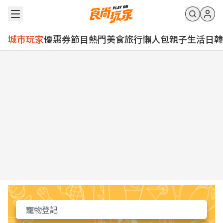
城市玩家
優惠券
節目
熱門
美食
旅行
懶人包
親子
生活
日韓