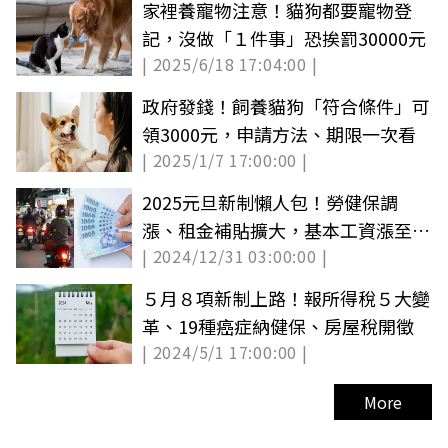
家裡養寵物注意！貓狗都要寵物登
記，沒做「１件事」恐挨罰30000元
| 2025/6/18 17:04:00 |
政府發錢！飼養貓狗「符合條件」可
領3000元，申請方法、期限一次看
| 2025/1/7 17:00:00 |
2025元旦新制懶人包！勞健保調
漲、租金補貼擴大，基本工資漲至
| 2024/12/31 03:00:00 |
28590元
５月８項新制上路！報所得稅５大變
革、19種癌症納健保、房屋稅開徵
| 2024/5/1 17:00:00 |
More