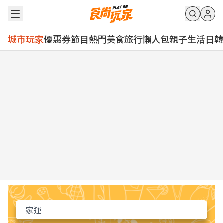
城市玩家
優惠券
節目
熱門
美食
旅行
懶人包
親子
生活
日韓