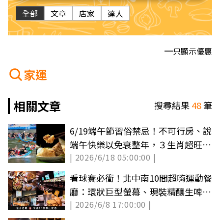
全部
文章
店家
達人
只顯示優惠
家運
相關文章
搜尋結果
48
筆
6/19端午節習俗禁忌！不可行房、說
端午快樂以免衰整年，３生肖超旺有
| 2026/6/18 05:00:00 |
望中獎
看球賽必衝！北中南10間超嗨運動餐
廳：環狀巨型螢幕、現裝精釀生啤、
| 2026/6/8 17:00:00 |
爆汁漢堡