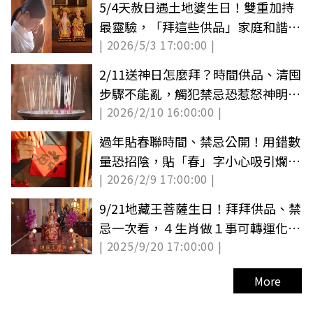
5/4天赦日遇土地婆生日！雙重加持
最靈驗，「拜這些供品」家庭和諧、
| 2026/5/3 17:00:00 |
財運旺
2/11送神日怎麼拜？時間供品、清囤
步驟不能亂，觸犯禁忌恐惹怒神明衰
| 2026/2/10 16:00:00 |
整年
過年貼春聯時間、禁忌公開！用錯數
量恐招陰，貼「春」字小心吸引爛桃
| 2026/2/9 17:00:00 |
花
9/21地藏王菩薩生日！拜拜供品、禁
忌一次看，４生肖做１事可轉運化解
| 2025/9/20 17:00:00 |
是非
More