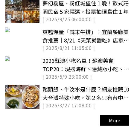
夢幻樹屋、粉紅城堡住１晚！歐式莊
園民宿５家精選，投票抽環島住１年
| 2025/9/25 06:00:00 |
爽嗑爆量「蒜末牛排」！宜蘭餐廳美
食推薦｜8/21《天菜就醬吃》店家資
| 2025/8/21 11:05:00 |
訊（中獎公布）
2026蘇澳小吃名單！蘇澳美食
TOP20：現撈海鮮、隱藏版小吃、特
| 2025/5/9 23:00:00 |
色咖啡廳全攻略
豬頭飯、牛汶水是什麼？網友推薦10
大台灣特殊小吃，第２名只有台中人
| 2025/3/27 17:08:00 |
吃得懂
More