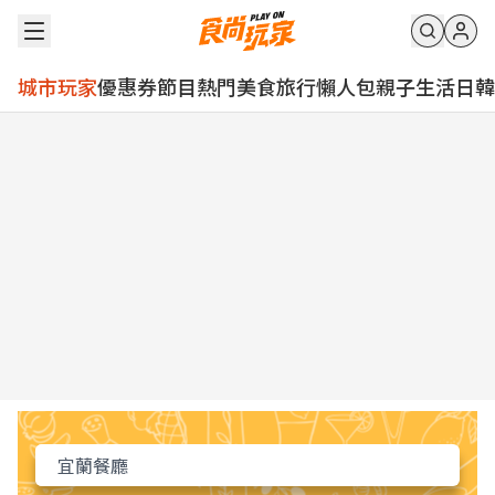
城市玩家
優惠券
節目
熱門
美食
旅行
懶人包
親子
生活
日韓