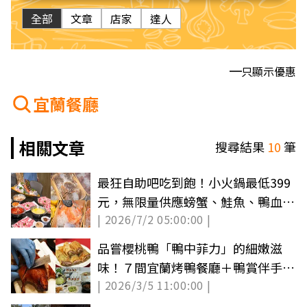
全部
文章
店家
達人
只顯示優惠
宜蘭餐廳
相關文章
搜尋結果
10
筆
最狂自助吧吃到飽！小火鍋最低399
元，無限量供應螃蟹、鮭魚、鴨血豆
| 2026/7/2 05:00:00 |
腐
品嘗櫻桃鴨「鴨中菲力」的細嫩滋
味！７間宜蘭烤鴨餐廳＋鴨賞伴手禮
| 2026/3/5 11:00:00 |
推薦