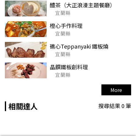
醴茶（大正浪漫主題餐廳）
宜蘭縣
橙心手作料理
宜蘭縣
礁心Teppanyaki 鐵板燒
宜蘭縣
晶饌鐵板創料理
宜蘭縣
More
相關達人
搜尋結果
0
筆