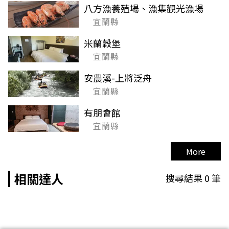
八方漁養殖場、漁集觀光漁場
宜蘭縣
米蘭穀堡
宜蘭縣
安農溪-上將泛舟
宜蘭縣
有朋會館
宜蘭縣
More
相關達人
搜尋結果
0
筆