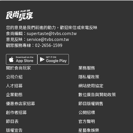
您的意見是我們前進的動力，歡迎來信或來電反映
食尚編輯：
supertaste@tvbs.com.tw
意見反映：
service@tvbs.com.tw
觀眾服務專線：
02-2656-1599
關於食尚玩家
業務服務
公司介紹
隱私權政策
人才招募
網站使用協定
企業動態
數位廣告與贊助政策
優惠券店家招募
節目版權銷售
創作者招募
公開招標
節目表
官方聲明
版權宣告
星藝象娛樂