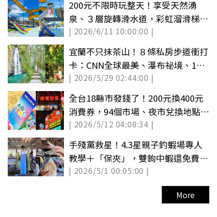
200元不限時玩整天！享受天然湧
泉、３層旋轉滑水道，彩虹溜滑梯小
| 2026/6/11 10:00:00 |
朋友最愛
宜蘭不只抹茶山！８條私房步道衝打
卡：CNN全球最美、瀑布祕境、15
| 2026/5/29 02:44:00 |
分鐘登頂
全台18縣市發錢了！200元換400元
消費券，94個市場、夜市兌換地點一
| 2026/5/12 04:08:34 |
次看
手殘黨救星！4.3星親子釣蝦場專人
教學＋「保夾」，雙鉤中蝦還免費送
| 2026/5/1 00:05:00 |
蝦餅
More