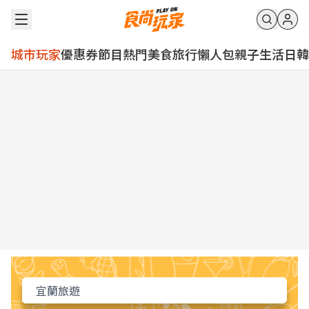
城市玩家
優惠券
節目
熱門
美食
旅行
懶人包
親子
生活
日韓