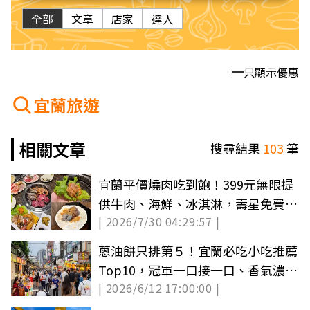
全部
文章
店家
達人
只顯示優惠
宜蘭旅遊
相關文章
搜尋結果
103
筆
宜蘭平價燒肉吃到飽！399元無限提
供牛肉、海鮮、冰淇淋，壽星免費吃
| 2026/7/30 04:29:57 |
牛舌
蔥油餅只排第５！宜蘭必吃小吃推薦
Top10，冠軍一口接一口、香氣濃厚
| 2026/6/12 17:00:00 |
又回甘