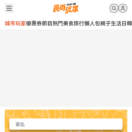
城市玩家
優惠券
節目
熱門
美食
旅行
懶人包
親子
生活
日韓