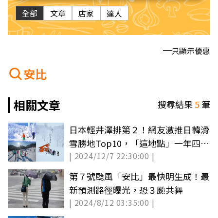
全部
文章
店家
達人
只顯示優惠
安比
相關文章
搜尋結果
5
筆
日本輕井澤排第２！網友激推日韓滑
雪勝地Top10，「這地點」一年四季
| 2024/12/7 22:30:00 |
都適合玩
第７號颱風「安比」最快明生成！最
新預測路徑曝光，恐３颱共舞
| 2024/8/12 03:35:00 |