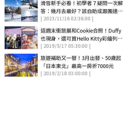
滑雪新手必看！初學者７疑問一次解
答：幾月去最好？該自助或跟團達人
| 2023/11/16 02:36:00 |
告訴你
這週末衝旅展和Cookie合照！Duffy
也現身，還可買Hello Kitty彩繪列車
| 2019/5/17 05:30:00 |
票
旅遊補助又一發！3月出發、50歲起
「日本東北」最高一房折7000元
| 2019/2/18 03:00:00 |