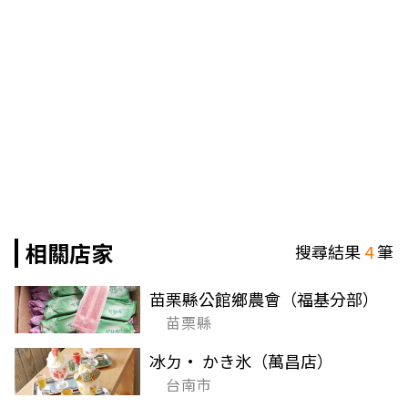
相關店家
搜尋結果
4
筆
苗栗縣公館鄉農會（福基分部）
苗栗縣
冰ㄉ• かき氷（萬昌店）
台南市