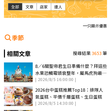
全部
文章
店家
達人
只顯示優惠
季節
相關文章
搜尋結果
3653
筆
8／6關聖帝君生日準備什麼？拜這些
水果恐觸霉頭衰整年，屬馬虎狗最旺
| 2026/8/5 16:00:00 |
財
2026台中蛋糕推薦Top18：排隊人
氣蛋糕、平價千層蛋糕、生日蛋糕
| 2026/8/5 14:30:00 |