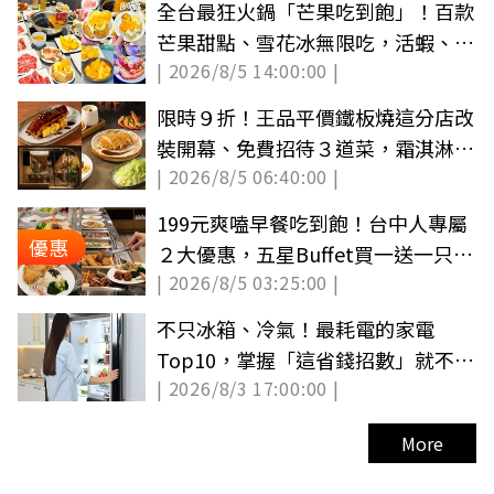
全台最狂火鍋「芒果吃到飽」！百款
芒果甜點、雪花冰無限吃，活蝦、雪
| 2026/8/5 14:00:00 |
蟹腳任夾
限時９折！王品平價鐵板燒這分店改
裝開幕、免費招待３道菜，霜淇淋吃
| 2026/8/5 06:40:00 |
到飽
199元爽嗑早餐吃到飽！台中人專屬
優惠
２大優惠，五星Buffet買一送一只要
| 2026/8/5 03:25:00 |
420元
不只冰箱、冷氣！最耗電的家電
Top10，掌握「這省錢招數」就不怕
| 2026/8/3 17:00:00 |
吃電怪獸
More