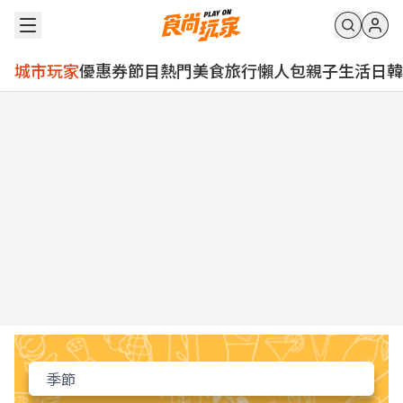
城市玩家
優惠券
節目
熱門
美食
旅行
懶人包
親子
生活
日韓