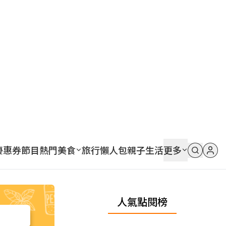
優惠券
節目
熱門
美食
旅行
懶人包
親子
生活
更多
人氣點閱榜