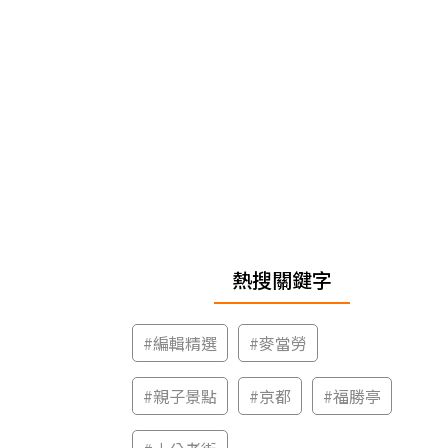
熱搜關鍵字
#
編輯精選
#
麥當勞
#
親子景點
#
京都
#
福勝亭