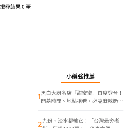
搜尋結果
0
筆
小編強推薦
黑白大廚名店「甜蜜蜜」首度登台！
1
開幕時間、地點搶看，必嗑麻辣奶油
蝦
九份、淡水都輸它！「台灣最夯老
2