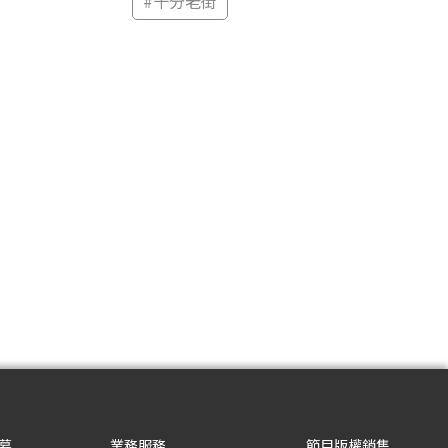
#
十分老街
募
業務服務
節目版權銷售