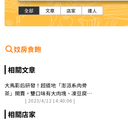
全部
文章
店家
達人
妏房食飽
相關文章
大馬影后研發！超道地「澎派系肉骨
茶」開賣，雙口味有大肉塊、凍豆腐滿
| 2023/4/12 14:40:06 |
滿配料(中獎公布)
相關店家