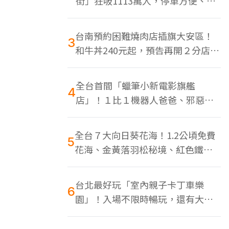
街」狂吸1113萬人，停車方便、特
色美食多
台南預約困難燒肉店插旗大安區！
3
和牛丼240元起，預告再開２分店、
地點曝光
全台首間「蠟筆小新電影旗艦
4
店」！１比１機器人爸爸、邪惡正
男，百款周邊買翻
全台７大向日葵花海！1.2公頃免費
5
花海、金黃落羽松秘境、紅色鐵橋
同框
台北最好玩「室內親子卡丁車樂
6
園」！入場不限時暢玩，還有大螢
幕Switch遊戲區