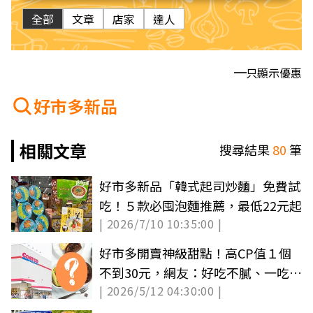
全部
文章
店家
達人
只顯示優惠
好市多新品
相關文章
搜尋結果
80
筆
好市多新品「韓式起司炒麵」免費試
吃！５款必囤泡麵推薦，最低22元起
| 2026/7/10 10:35:00 |
好市多開賣神級甜點！高CP值１個
不到30元，網友：好吃不膩、一吃停
| 2026/5/12 04:30:00 |
不下來