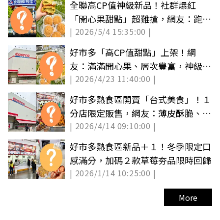
全聯高CP值神級新品！社群爆紅
「開心果甜點」超難搶，網友：跑了
| 2026/5/4 15:35:00 |
10家都沒有
好市多「高CP值甜點」上架！網
友：滿滿開心果、層次豐富，神級吃
| 2026/4/23 11:40:00 |
法像霜淇淋
好市多熱食區開賣「台式美食」！１
分店限定販售，網友：薄皮酥脆、鹹
| 2026/4/14 09:10:00 |
香好吃
好市多熱食區新品＋１！冬季限定口
感滿分，加碼２款草莓夯品限時回歸
| 2026/1/14 10:25:00 |
More