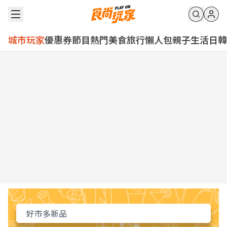
城市玩家
優惠券
節目
熱門
美食
旅行
懶人包
親子
生活
日韓