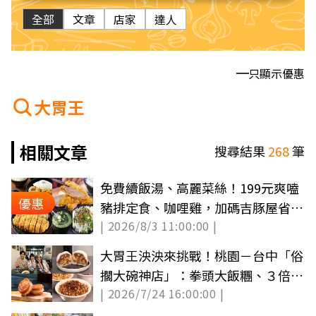
全部
文章
店家
達人
只顯示優惠
大胃王
相關文章
搜尋結果
268
筆
免費續飯湯、高麗菜絲！199元爽嗑
優惠
豬排定食、咖哩雞，加碼吉豚屋省
| 2026/8/3 11:00:00 |
110元
大胃王泱泱來挑戰！桃園－台中「俗
擱大碗神店」：拳頭大飯糰、３倍起
| 2026/7/24 16:00:00 |
司車輪餅