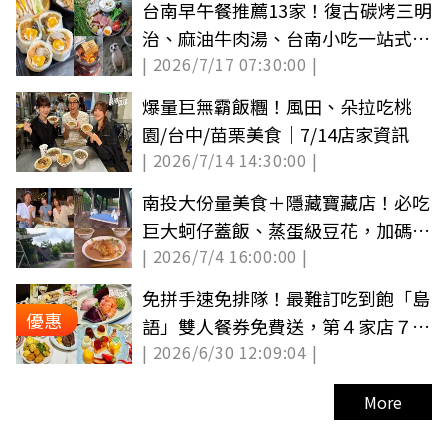
台南早午餐推薦13家！復古碳烤三明
治、麻油牛肉湯、台南小吃一站式吃
| 2026/7/17 07:30:00 |
到飽
爆量巨無霸飯糰！風田、朵拉吃桃
園/台中/苗栗美食｜7/14店家資訊
| 2026/7/14 14:30:00 |
南投大份量美食＋隱藏寶藏店！必吃
巨大蚵仔蓋飯、蒸蛋級豆花，加碼一
| 2026/7/4 16:00:00 |
日遊景點推薦
免拼手速免排隊！最難訂吃到飽「島
優惠
語」雙人餐券免費送，第４家店７月
| 2026/6/30 12:09:04 |
開幕
More