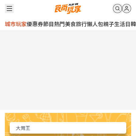
城市玩家
優惠券
節目
熱門
美食
旅行
懶人包
親子
生活
日韓