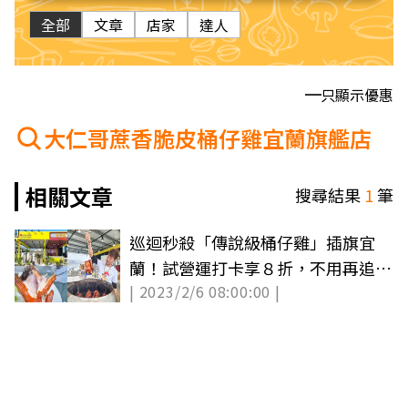
全部
文章
店家
達人
只顯示優惠
大仁哥蔗香脆皮桶仔雞宜蘭旗艦店
相關文章
搜尋結果
1
筆
巡迴秒殺「傳說級桶仔雞」插旗宜
蘭！試營運打卡享８折，不用再追著
| 2023/2/6 08:00:00 |
餐車跑啦