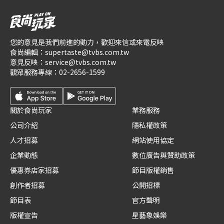
您的意見是我們前進的動力，歡迎來信或來電反映
食尚編輯：
supertaste@tvbs.com.tw
意見反映：
service@tvbs.com.tw
觀眾服務專線：
02-2656-1599
關於食尚玩家
業務服務
公司介紹
隱私權政策
人才招募
網站使用協定
企業動態
數位廣告與贊助政策
優惠券店家招募
節目版權銷售
創作者招募
公開招標
節目表
官方聲明
版權宣告
星藝象娛樂