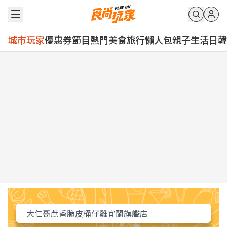
城市玩家
優惠券
節目
熱門
美食
旅行
懶人包
親子
生活
日韓