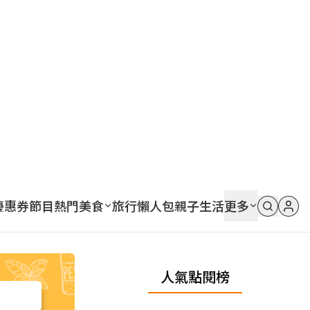
優惠券
節目
熱門
美食
旅行
懶人包
親子
生活
更多
人氣點閱榜