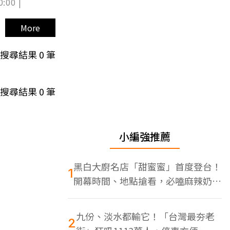
0:00 |
More
搜尋結果
0
筆
搜尋結果
0
筆
小編強推薦
黑白大廚名店「甜蜜蜜」首度登台！
1
開幕時間、地點搶看，必嗑麻辣奶油
蝦
九份、淡水都輸它！「台灣最夯老
2