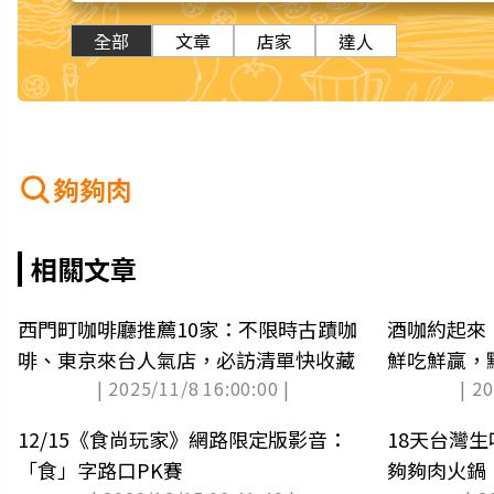
全部
文章
店家
達人
夠夠肉
相關文章
西門町咖啡廳推薦10家：不限時古蹟咖
酒咖約起來
啡、東京來台人氣店，必訪清單快收藏
鮮吃鮮贏，
| 2025/11/8 16:00:00 |
| 2
杯超Chill
12/15《食尚玩家》網路限定版影音：
18天台灣生啤
「食」字路口PK賽
夠夠肉火鍋