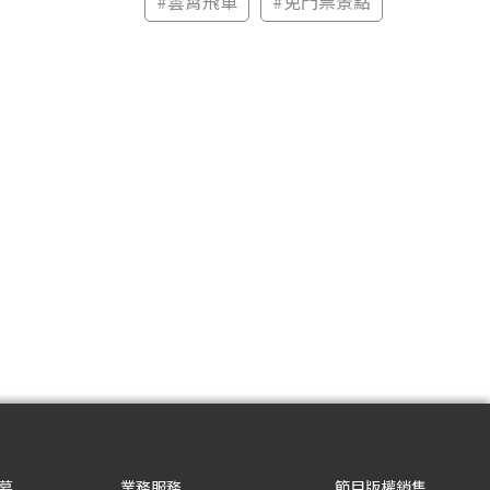
#
雲霄飛車
#
免門票景點
募
業務服務
節目版權銷售