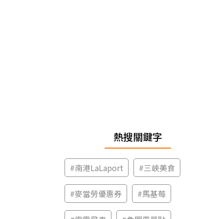
熱搜關鍵字
#
南港LaLaport
#
三峽美食
#
麥當勞優惠券
#
馬基莓