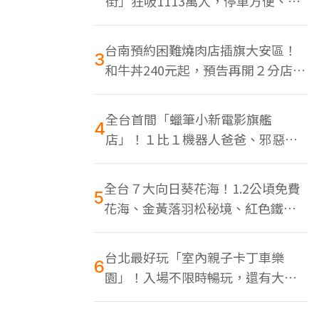
街」狂吸1113萬人，停車方便、特
色美食多
台南預約困難燒肉店插旗大安區！
3
和牛丼240元起，預告再開２分店、
地點曝光
全台首間「蠟筆小新電影旗艦
4
店」！１比１機器人爸爸、邪惡正
男，百款周邊買翻
全台７大向日葵花海！1.2公頃免費
5
花海、金黃落羽松秘境、紅色鐵橋
同框
台北最好玩「室內親子卡丁車樂
6
園」！入場不限時暢玩，還有大螢
幕Switch遊戲區