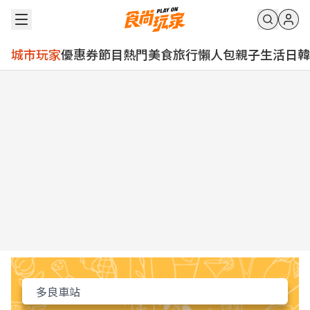
城市玩家
優惠券
節目
熱門
美食
旅行
懶人包
親子
生活
日韓