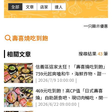
全部
文章
店家
達人
只顯示優惠
壽喜燒吃到飽
相關文章
搜尋結果
43
筆
信義區這家太狂！「壽喜燒吃到飽」
759元起爽嗑和牛，海鮮炸物、甜點
| 2026/7/9 10:00:00 |
暢吃
469元吃到飽！高CP值「日式壽喜
燒」自助蔬食吧、現切肉暢吃，開幕
| 2026/6/22 09:00:00 |
送和牛