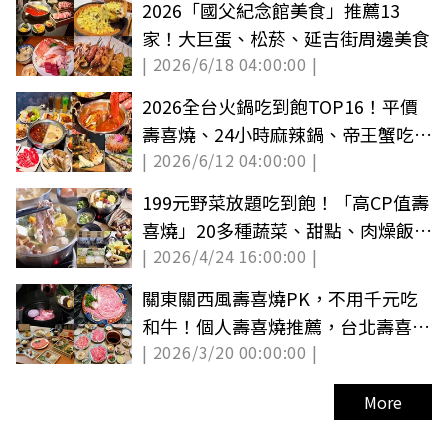
2026「國父紀念館美食」推薦13
家！大巨蛋、松菸、延吉街周邊美食
| 2026/6/18 04:00:00 |
2026全台火鍋吃到飽TOP16！平價
壽喜燒、24小時麻辣鍋、帝王蟹吃到
| 2026/6/12 04:00:00 |
飽
199元野菜放題吃到飽！「高CP值壽
喜燒」20多種蔬菜、甜點、肉燥飯暢
| 2026/4/24 16:00:00 |
吃
關東關西風壽喜燒PK，不用千元吃
和牛！個人壽喜燒推薦，台北壽喜燒
| 2026/3/20 00:00:00 |
精選10間
More