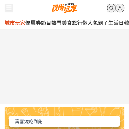
城市玩家
優惠券
節目
熱門
美食
旅行
懶人包
親子
生活
日韓