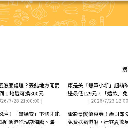
搜
瓶怎麼處理？丟錯地方開罰
康是美「蠟筆小新」超萌聯
拿到１地還可換300元
邊最低129元，「這款」
026/7/28 21:00:00 |
| 2026/7/23 12:00
秘境！「攀繩索」下切才能
電影票變優惠券！壽司郎
龜吼漁港吃現剖海膽、海鮮
免費送霜淇淋，迷客夏飲