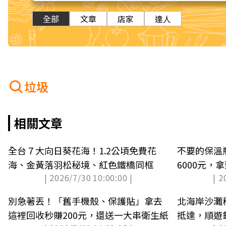
全部
文章
店家
達人
垃圾
相關文章
全台７大向日葵花海！1.2公頃免費花
不要的保溫
海、金黃落羽松秘境、紅色鐵橋同框
6000元，
| 2026/7/30 10:00:00 |
| 2
別急著丟！「舊手機殼、保護貼」拿去
北海岸沙灘
這裡回收秒賺200元，還送一大串衛生紙
抵達，順遊