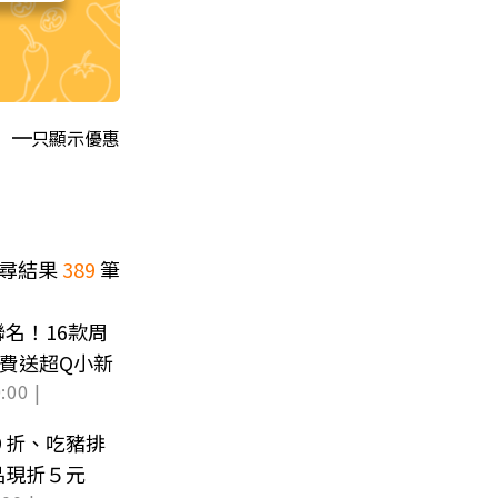
只顯示優惠
尋結果
389
筆
名！16款周
免費送超Q小新
:00 |
９折、吃豬排
品現折５元