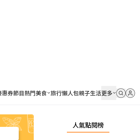
優惠券
節目
熱門
美食
旅行
懶人包
親子
生活
更多
人氣點閱榜