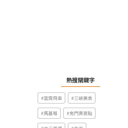
熱搜關鍵字
#
雲霄飛車
#
三峽美食
#
馬基莓
#
免門票景點