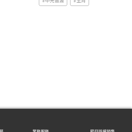
#
中元普渡
#
生肖
募
業務服務
節目版權銷售