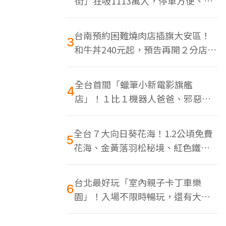
街」狂吸1113萬人，停車方便、特
色美食多
台南預約困難燒肉店插旗大安區！
3
和牛丼240元起，預告再開２分店、
地點曝光
全台首間「蠟筆小新電影旗艦
4
店」！１比１機器人爸爸、邪惡正
男，百款周邊買翻
全台７大向日葵花海！1.2公頃免費
5
花海、金黃落羽松秘境、紅色鐵橋
同框
台北最好玩「室內親子卡丁車樂
6
園」！入場不限時暢玩，還有大螢
幕Switch遊戲區