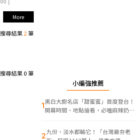
00 |
More
搜尋結果
2
筆
搜尋結果
0
筆
小編強推薦
黑白大廚名店「甜蜜蜜」首度登台！
1
開幕時間、地點搶看，必嗑麻辣奶油
蝦
九份、淡水都輸它！「台灣最夯老
2