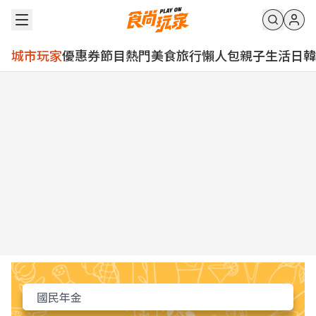
城市玩家
優惠券
節目
熱門
美食
旅行
懶人包
親子
生活
日韓