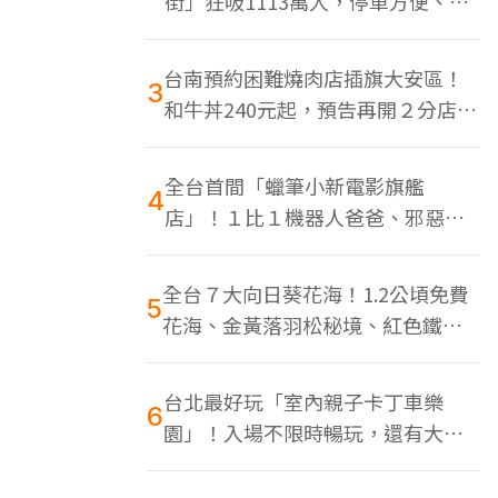
街」狂吸1113萬人，停車方便、特
色美食多
台南預約困難燒肉店插旗大安區！
3
和牛丼240元起，預告再開２分店、
地點曝光
全台首間「蠟筆小新電影旗艦
4
店」！１比１機器人爸爸、邪惡正
男，百款周邊買翻
全台７大向日葵花海！1.2公頃免費
5
花海、金黃落羽松秘境、紅色鐵橋
同框
台北最好玩「室內親子卡丁車樂
6
園」！入場不限時暢玩，還有大螢
幕Switch遊戲區