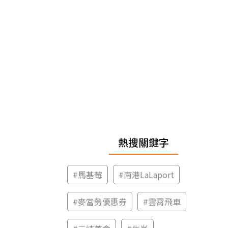
熱搜關鍵字
#
馬基莓
#
南港LaLaport
#
麥當勞優惠券
#
雲霄飛車