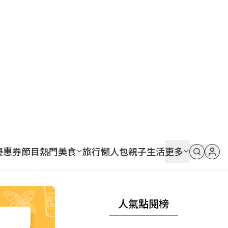
優惠券
節目
熱門
美食
旅行
懶人包
親子
生活
更多
人氣點閱榜