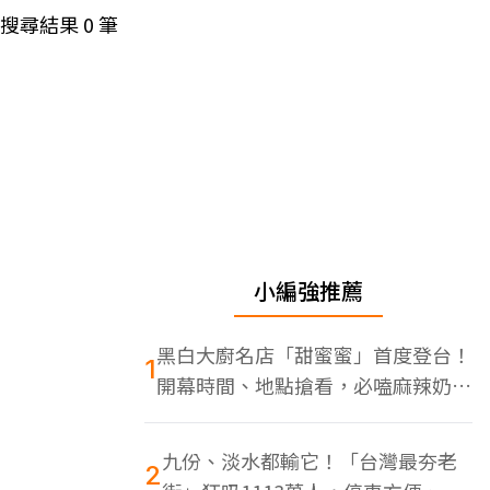
搜尋結果
0
筆
小編強推薦
黑白大廚名店「甜蜜蜜」首度登台！
1
開幕時間、地點搶看，必嗑麻辣奶油
蝦
九份、淡水都輸它！「台灣最夯老
2