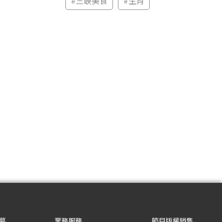
#
三峽美食
#
生肖
募
業務服務
節目版權銷售