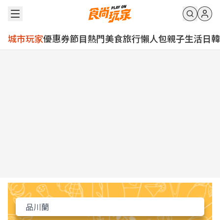
城市玩家
優惠券
節目
熱門
美食
旅行
懶人包
親子
生活
日韓