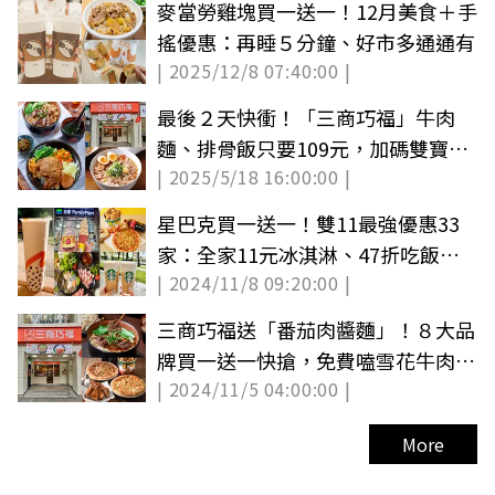
麥當勞雞塊買一送一！12月美食＋手
搖優惠：再睡５分鐘、好市多通通有
| 2025/12/8 07:40:00 |
最後２天快衝！「三商巧福」牛肉
麵、排骨飯只要109元，加碼雙寶牛
| 2025/5/18 16:00:00 |
肉麵買一送一
星巴克買一送一！雙11最強優惠33
家：全家11元冰淇淋、47折吃飯店
| 2024/11/8 09:20:00 |
下午茶
三商巧福送「番茄肉醬麵」！８大品
牌買一送一快搶，免費嗑雪花牛肉
| 2024/11/5 04:00:00 |
麵、牛丼
More