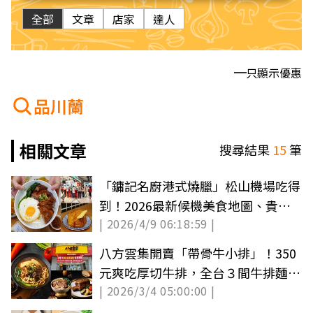
全部
文章
店家
達人
只顯示優惠
品川蘭
相關文章
搜尋結果
15
筆
「鏞記名廚港式燒臘」松山機場吃得
到！2026最新候機美食地圖、貴賓
| 2026/4/9 06:18:59 |
室食記公開
八方雲集開賣「帶骨牛小排」！350
元爽吃厚切牛排，全台３間牛排麵必
| 2026/3/4 05:00:00 |
衝