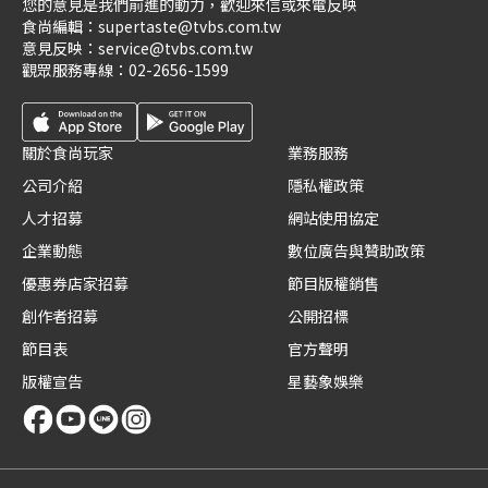
您的意見是我們前進的動力，歡迎來信或來電反映
食尚編輯：
supertaste@tvbs.com.tw
意見反映：
service@tvbs.com.tw
觀眾服務專線：
02-2656-1599
關於食尚玩家
業務服務
公司介紹
隱私權政策
人才招募
網站使用協定
企業動態
數位廣告與贊助政策
優惠券店家招募
節目版權銷售
創作者招募
公開招標
節目表
官方聲明
版權宣告
星藝象娛樂