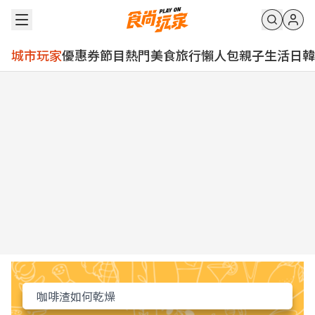
城市玩家
優惠券
節目
熱門
美食
旅行
懶人包
親子
生活
日韓