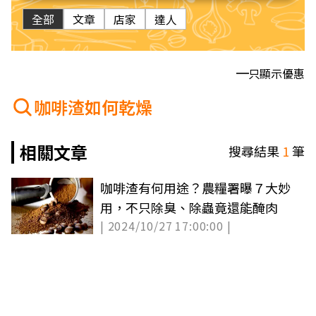
全部
文章
店家
達人
只顯示優惠
咖啡渣如何乾燥
相關文章
搜尋結果
1
筆
咖啡渣有何用途？農糧署曝７大妙
用，不只除臭、除蟲竟還能醃肉
| 2024/10/27 17:00:00 |