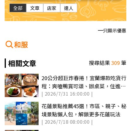
全部
文章
店家
達人
只顯示優惠
和服
相關文章
搜尋結果
309
筆
20公分超巨炸春捲！宜蘭爆款吃貨行
程：爽嗑鴨賞可頌、辦桌菜，住進森
| 2026/7/31 16:00:00 |
林玻璃屋
花蓮景點推薦45選！市區、親子、秘
境景點懶人包，解鎖更多花蓮玩法
| 2026/7/18 08:00:00 |