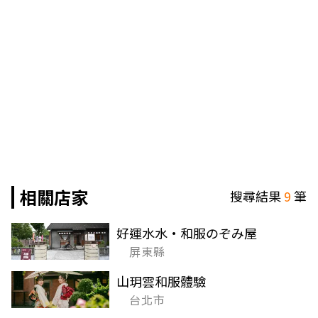
相關店家
搜尋結果
9
筆
好運水水·和服のぞみ屋
屏東縣
山玥雲和服體驗
台北市