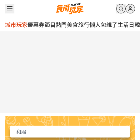
城市玩家
優惠券
節目
熱門
美食
旅行
懶人包
親子
生活
日韓