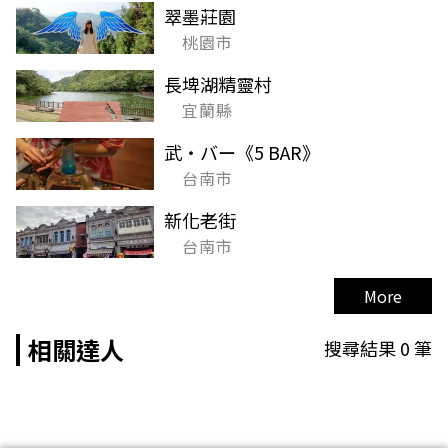
翠墨莊園
桃園市
長埤湖精靈村
宜蘭縣
武・バー《5 BAR》
台南市
新化老街
台南市
More
相關達人
搜尋結果
0
筆