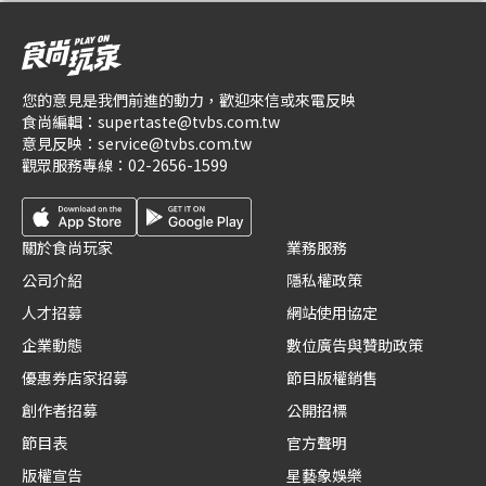
您的意見是我們前進的動力，歡迎來信或來電反映
食尚編輯：
supertaste@tvbs.com.tw
意見反映：
service@tvbs.com.tw
觀眾服務專線：
02-2656-1599
關於食尚玩家
業務服務
公司介紹
隱私權政策
人才招募
網站使用協定
企業動態
數位廣告與贊助政策
優惠券店家招募
節目版權銷售
創作者招募
公開招標
節目表
官方聲明
版權宣告
星藝象娛樂