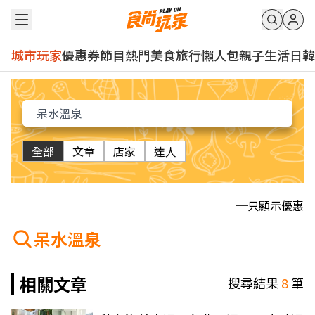
城市玩家
優惠券
節目
熱門
美食
旅行
懶人包
親子
生活
日韓
全部
文章
店家
達人
只顯示優惠
呆水溫泉
相關文章
搜尋結果
8
筆