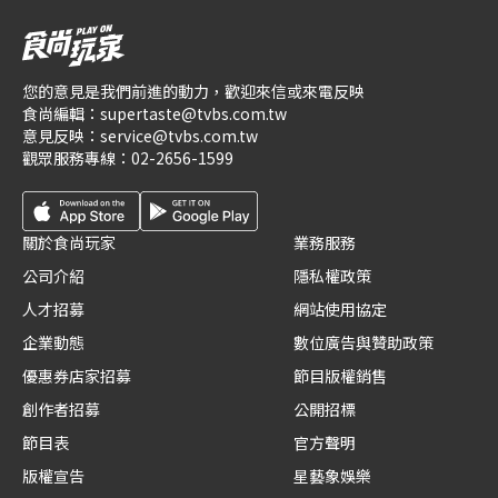
您的意見是我們前進的動力，歡迎來信或來電反映
食尚編輯：
supertaste@tvbs.com.tw
意見反映：
service@tvbs.com.tw
觀眾服務專線：
02-2656-1599
關於食尚玩家
業務服務
公司介紹
隱私權政策
人才招募
網站使用協定
企業動態
數位廣告與贊助政策
優惠券店家招募
節目版權銷售
創作者招募
公開招標
節目表
官方聲明
版權宣告
星藝象娛樂