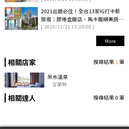
2021出遊必住！全台13家IG打卡新
旅宿：膠捲盒飯店、馬卡龍網美房、
| 2020/12/21 13:20:00 |
南灣海景第一排
More
相關店家
搜尋結果
1
筆
呆水溫泉
宜蘭縣
相關達人
搜尋結果
0
筆