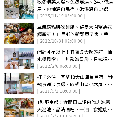
秋冬泡美人湯～免費足湯、24小時湯
屋、包棟溫泉民宿，礁溪溫泉17選
| 2025/11/19 03:00:00 |
巨無霸雞胇吃到飽、整隻大閘蟹壽司
超霸氣！11月必吃新菜單７家，手刀
| 2022/10/31 02:00:00 |
快收藏
網評４星以上！宜蘭５大超難訂「清
水模民宿」：無敵海景房、日式禪風
| 2022/2/8 06:00:00 |
建築
打卡必住！宜蘭10大山海景民宿：秒
飛京都溫泉房、歐式山景小木屋、超
| 2021/9/1 10:00:00 |
Chill海景大浴缸
1秒飛京都！宜蘭日式溫泉旅店泡露
天湯池、品清酒吧，一泊二食還能吃
| 2021/2/23 13:50:00 |
錦繡龍蝦