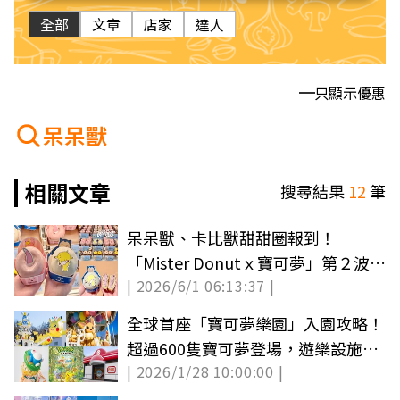
全部
文章
店家
達人
只顯示優惠
呆呆獸
相關文章
搜尋結果
12
筆
呆呆獸、卡比獸甜甜圈報到！
「Mister Donutｘ寶可夢」第２波：
| 2026/6/1 06:13:37 |
全新泡芙圈、買６送２
全球首座「寶可夢樂園」入園攻略！
超過600隻寶可夢登場，遊樂設施、
| 2026/1/28 10:00:00 |
周邊票價