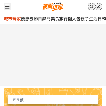
城市玩家
優惠券
節目
熱門
美食
旅行
懶人包
親子
生活
日韓