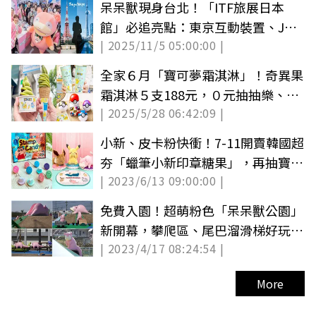
呆呆獸現身台北！「ITF旅展日本
館」必追亮點：東京互動裝置、JR
| 2025/11/5 05:00:00 |
西日本買一送一
全家６月「寶可夢霜淇淋」！奇異果
霜淇淋５支188元，０元抽抽樂、49
| 2025/5/28 06:42:09 |
元捏捏球
小新、皮卡粉快衝！7-11開賣韓國超
夯「蠟筆小新印章糖果」，再抽寶可
| 2023/6/13 09:00:00 |
夢一番賞
免費入園！超萌粉色「呆呆獸公園」
新開幕，攀爬區、尾巴溜滑梯好玩又
| 2023/4/17 08:24:54 |
好拍
More