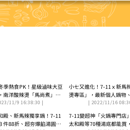
家冬季熱食PK！星級滷味大豆
小七又進化！7-11ｘ新馬
，南洋酸辣燙「馬尚煮」新
燙專區」，最新個人鍋物
023/11/9 16:38:30 |
| 2022/11/16 08:3
上架
殿、新馬辣獨享鍋！7-11
7-11變超神「火鍋專門店
３件88折、超夯爆餡湯圓獨
太和殿等70種湯底都能買