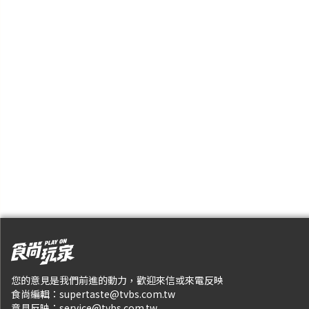
您的意見是我們前進的動力，歡迎來信或來電反映
食尚編輯：
supertaste@tvbs.com.tw
意見反映：
service@tvbs.com.tw