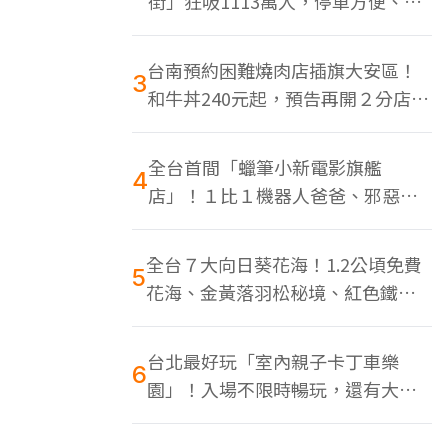
街」狂吸1113萬人，停車方便、特
色美食多
台南預約困難燒肉店插旗大安區！
3
和牛丼240元起，預告再開２分店、
地點曝光
全台首間「蠟筆小新電影旗艦
4
店」！１比１機器人爸爸、邪惡正
男，百款周邊買翻
全台７大向日葵花海！1.2公頃免費
5
花海、金黃落羽松秘境、紅色鐵橋
同框
台北最好玩「室內親子卡丁車樂
6
園」！入場不限時暢玩，還有大螢
幕Switch遊戲區