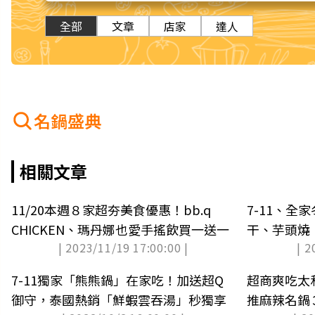
全部
文章
店家
達人
名鍋盛典
相關文章
11/20本週８家超夯美食優惠！bb.q
7-11、全
CHICKEN、瑪丹娜也愛手搖飲買一送一
干、芋頭燒
| 2023/11/19 17:00:00 |
| 2
上架
7-11獨家「熊熊鍋」在家吃！加送超Q
超商爽吃太和
御守，泰國熱銷「鮮蝦雲吞湯」秒獨享
推麻辣名鍋