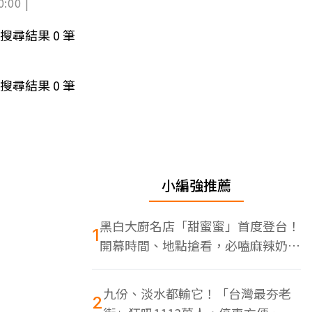
0:00 |
搜尋結果
0
筆
搜尋結果
0
筆
小編強推薦
黑白大廚名店「甜蜜蜜」首度登台！
1
開幕時間、地點搶看，必嗑麻辣奶油
蝦
九份、淡水都輸它！「台灣最夯老
2