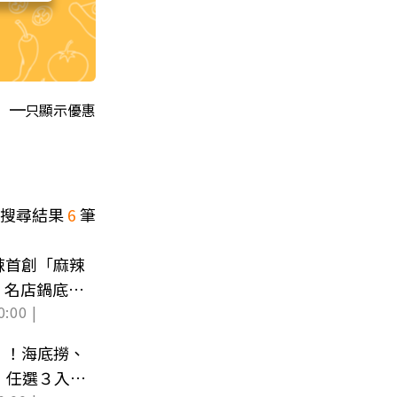
只顯示優惠
搜尋結果
6
筆
辣首創「麻辣
、名店鍋底全
0:00 |
」！海底撈、
，任選３入再