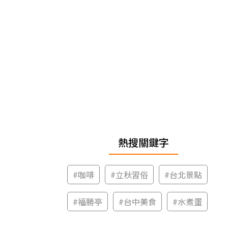
熱搜關鍵字
#
咖啡
#
立秋習俗
#
台北景點
#
福勝亭
#
台中美食
#
水煮蛋