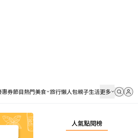
優惠券
節目
熱門
美食
旅行
懶人包
親子
生活
更多
人氣點閱榜