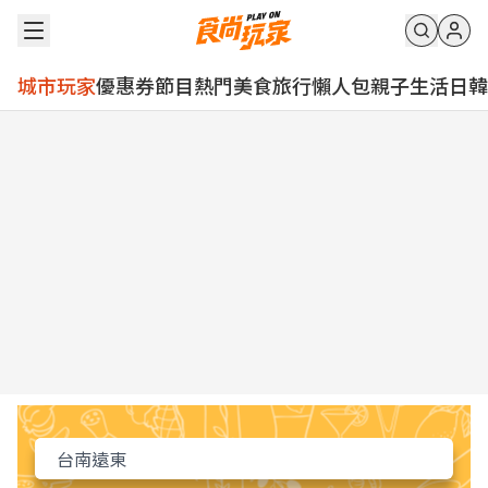
城市玩家
優惠券
節目
熱門
美食
旅行
懶人包
親子
生活
日韓