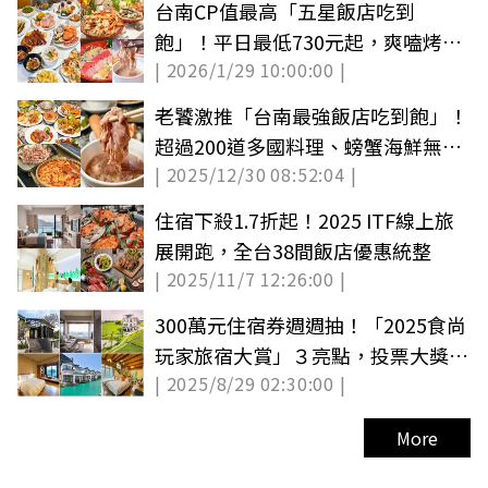
台南CP值最高「五星飯店吃到
飽」！平日最低730元起，爽嗑烤鰻
| 2026/1/29 10:00:00 |
魚、焗烤生蠔
老饕激推「台南最強飯店吃到飽」！
超過200道多國料理、螃蟹海鮮無限
| 2025/12/30 08:52:04 |
吃
住宿下殺1.7折起！2025 ITF線上旅
展開跑，全台38間飯店優惠統整
| 2025/11/7 12:26:00 |
300萬元住宿券週週抽！「2025食尚
玩家旅宿大賞」３亮點，投票大獎４
| 2025/8/29 02:30:00 |
重送
More