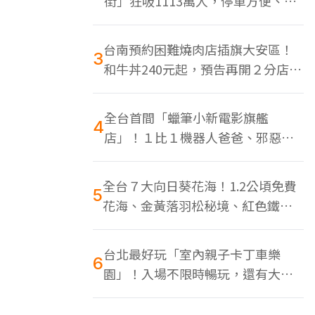
街」狂吸1113萬人，停車方便、特
色美食多
台南預約困難燒肉店插旗大安區！
3
和牛丼240元起，預告再開２分店、
地點曝光
全台首間「蠟筆小新電影旗艦
4
店」！１比１機器人爸爸、邪惡正
男，百款周邊買翻
全台７大向日葵花海！1.2公頃免費
5
花海、金黃落羽松秘境、紅色鐵橋
同框
台北最好玩「室內親子卡丁車樂
6
園」！入場不限時暢玩，還有大螢
幕Switch遊戲區