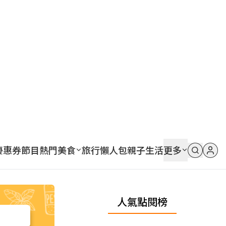
優惠券
節目
熱門
美食
旅行
懶人包
親子
生活
更多
人氣點閱榜