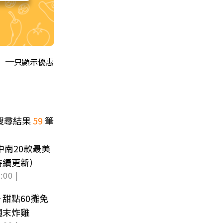
只顯示優惠
搜尋結果
59
筆
中南20款最美
持續更新）
:00 |
甜點60攤免
週末炸雞