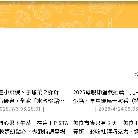
航空小飛機、子瑜第２彈鮮
2026母親節蛋糕推薦！北
品優惠，全家「水蜜桃霜淇
蛋糕、早鳥優惠一次看（
2026/7/3 03:26:01 |
| 2026/4/24 09:03
心果下午茶」在這！PISTA
美食市集只有８天！美食＋
名７款夢幻點心、微醺特調登場
費逛，必吃杜拜巧克力、