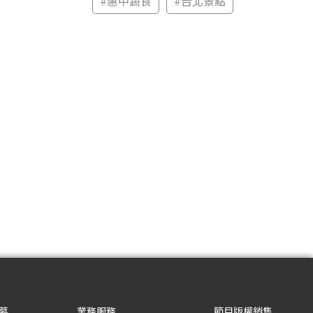
#
惠中蔬食
#
台北景點
募
業務服務
節目版權銷售