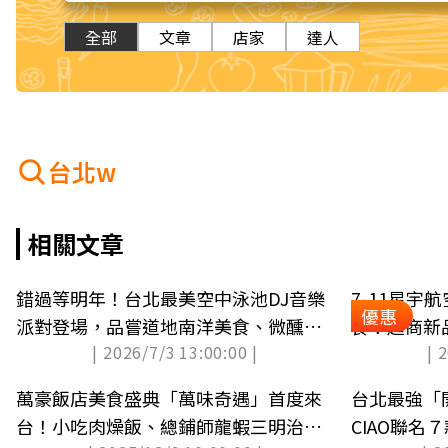
全部
文章
店家
達人
台北w
相關文章
錯過等明年！台北最美空中泳池DJ音樂
7-11星宇
優惠
派對登場，品嘗道地南洋美食、微醺特
食！超商新
| 2026/7/3 13:00:00 |
| 
調
淋」６元
萬豪飯店美食盛典「萬味奇遇」首度來
台北最強「開
台！小吃肉燥飯、總鋪師龍蝦三明治上
CIAO聯