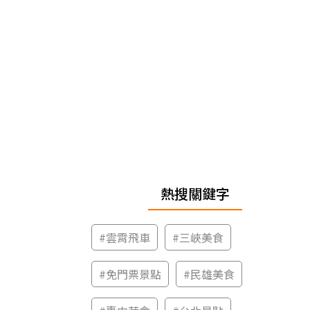
熱搜關鍵字
#
雲霄飛車
#
三峽美食
#
免門票景點
#
民雄美食