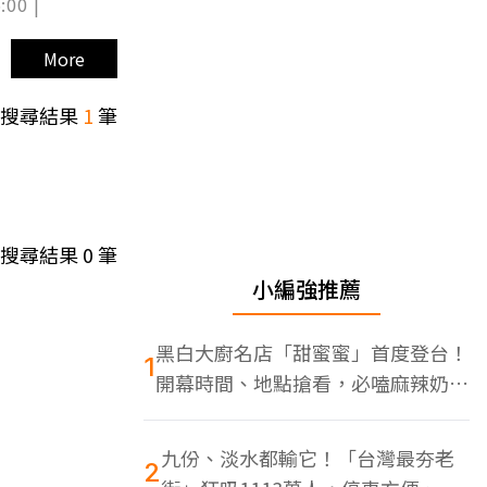
:00 |
More
搜尋結果
1
筆
搜尋結果
0
筆
小編強推薦
黑白大廚名店「甜蜜蜜」首度登台！
1
開幕時間、地點搶看，必嗑麻辣奶油
蝦
九份、淡水都輸它！「台灣最夯老
2