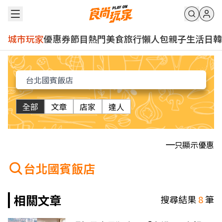
城市玩家
優惠券
節目
熱門
美食
旅行
懶人包
親子
生活
日韓
全部
文章
店家
達人
只顯示優惠
台北國賓飯店
相關文章
搜尋結果
8
筆