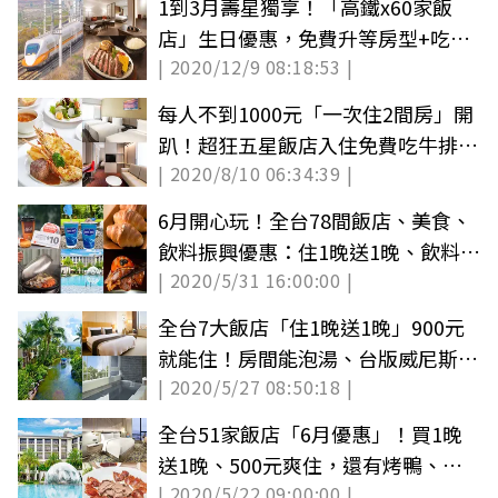
1到3月壽星獨享！「高鐵x60家飯
店」生日優惠，免費升等房型+吃大
| 2020/12/9 08:18:53 |
餐，再送半價乘車券
每人不到1000元「一次住2間房」開
趴！超狂五星飯店入住免費吃牛排、
| 2020/8/10 06:34:39 |
烤龍蝦
6月開心玩！全台78間飯店、美食、
飲料振興優惠：住1晚送1晚、飲料第
| 2020/5/31 16:00:00 |
2杯0元
全台7大飯店「住1晚送1晚」900元
就能住！房間能泡湯、台版威尼斯打
| 2020/5/27 08:50:18 |
卡
全台51家飯店「6月優惠」！買1晚
送1晚、500元爽住，還有烤鴨、牛
| 2020/5/22 09:00:00 |
排免費吃